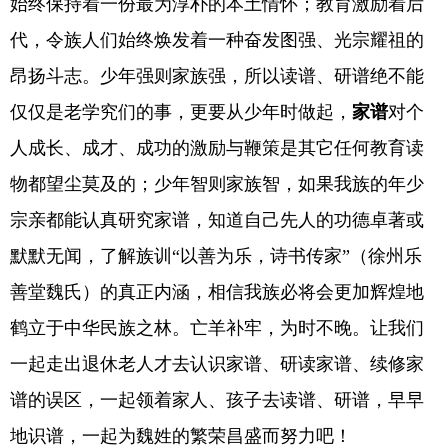
始终保持着一份最为淳朴的本土情怀；教育激励着后
代，令族人们始终焕发着一种奋发图强、光宗耀祖的
昂扬斗志。少年强则家族强，所以读谱、研谱绝不能
仅仅是老学究们的事，更要从少年时做起，
家谱
对个
人成长、成才、成功的激励与鞭策是其它任何教育读
物都望尘莫及的；少年智则家族智，如果我族的年少
宗亲都能认真研究家谱，知道自己先人的功德卓著或
默默无闻，了解族训“以善为乐，诗书传家”（徐州乐
善堂魏氏）的真正内涵，相信我族必将会更加辉煌地
鹤立于中华民族之林。亡羊补牢，为时不晚。让我们
一起走出退休老人才去认识家谱、研读家谱、续修家
谱的误区，一起领着家人、孩子去读谱、研谱，早早
地识谱，一起为魏姓的繁荣昌盛而努力吧！