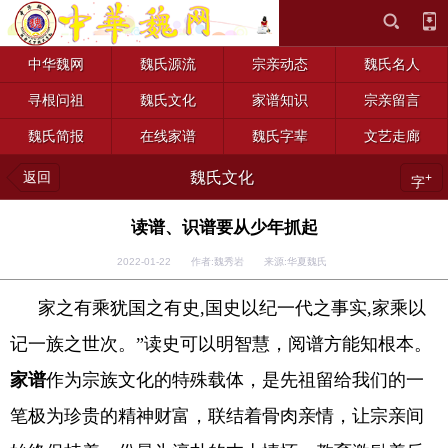
中华魏网
魏氏源流
宗亲动态
魏氏名人
寻根问祖
魏氏文化
家谱知识
宗亲留言
魏氏简报
在线家谱
魏氏字辈
文艺走廊
返回
魏氏文化
+
字
读谱、识谱要从少年抓起
2022-01-22 作者:魏秀岩 来源:华夏魏氏
家之有乘犹国之有史,国史以纪一代之事实,家乘以
记一族之世次。”读史可以明智慧，阅谱方能知根本。
家谱
作为宗族文化的特殊载体，是先祖留给我们的一
笔极为珍贵的精神财富，联结着骨肉亲情，让宗亲间