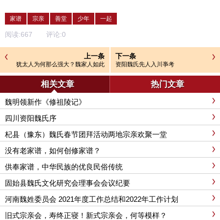
家谱
宗亲
善堂
少年
一起
阅读:
667
评论:
0
上一条
下一条
犹太人为何那么强大？魏家人如此
资阳魏氏先人入川亊考
当仁不让！
相关文章
热门文章
魏明领新作《修祖陵记》
四川资阳魏氏序
杞县（豫东）魏氏春节团拜活动两地宗亲欢聚一堂
没有老家谱，如何创修家谱？
供奉家谱，中华民族的优良民俗传统
固始县魏氏文化研究会理事会会议纪要
河南魏姓委员会 2021年度工作总结和2022年工作计划
旧式宗亲会，寿终正寝！新式宗亲会，何等模样？