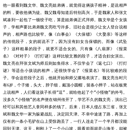
他一眼看到魏文华、魏文亮姐弟俩，就觉得这俩孩子精神，是说相声
的料，要收他俩为徒。魏父魏母知道后特别高兴，于是魏家人和张文
斌凑到一起包了一顿饺子吃，算是姐弟俩正式拜师。魏文华是个女孩
子，学相声要比弟弟魏文亮吃亏许多。旧社会是很少让女人登台说相
声的，相声路也比较窄。像《白事会》《大保镖》《大娶亲》等这样
的传统段子，女的就说不了，因为没有妇女当保镖的。而像《武坠
子》这样粗暴的段子，就更不适合女的。只有像《八扇屏》《报菜
名》《对对子》《打灯谜》这样比较文雅的段子，才适合妇女演出。
魏文亮在拜张文斌为师后则如鱼得水，不仅学会了《返七口》《打灯
谜》等适合小孩说的相声，还很快学会了《报菜名》等比较难的段
子。学会这些段子之后，他就开始和师父撂地表演了。魏文亮当时只
有
岁，个子矮，头大，脖子细，戴顶小圆帽，留条小辫子，站在板凳
6
上说相声，人们看这孩子长得“逗”，就给他起了个“小怪物”的外号。
没多久“小怪物”的名声便在锦州传开了，学艺不久的魏文亮，演出已
经可以和其他艺人拿同样多的钱了。后来，日本人侵占东三省，张文
斌和魏文华一家为躲避战乱，决定回天津。不幸中途迷了路，再加上
仅有的一条小毛驴在山上受惊跑丢了，一行人连走了一个半月都没能
回到天津。这天，刚刚上了一个小山坡，眼看前面就是山海关，却被