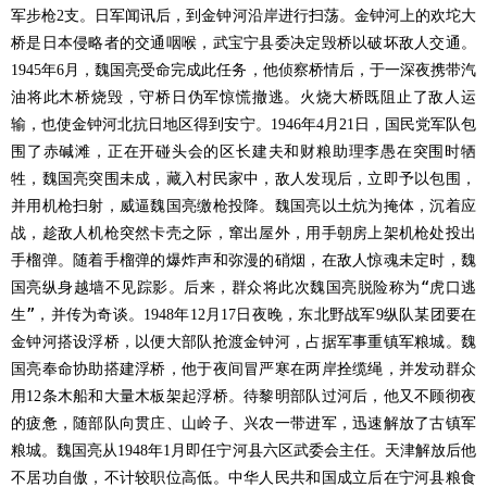
军步枪
支。日军闻讯后，到金钟河沿岸进行扫荡。金钟河上的欢坨大
2
桥是日本侵略者的交通咽喉，武宝宁县委决定毁桥以破坏敌人交通。
年
月，魏国亮受命完成此任务，他侦察桥情后，于一深夜携带汽
1945
6
油将此木桥烧毁，守桥日伪军惊慌撤逃。火烧大桥既阻止了敌人运
输，也使金钟河北抗日地区得到安宁。
年
月
日，国民党军队包
1946
4
21
围了赤碱滩，正在开碰头会的区长建夫和财粮助理李愚在突围时牺
牲，魏国亮突围未成，藏入村民家中，敌人发现后，立即予以包围，
并用机枪扫射，威逼魏国亮缴枪投降。魏国亮以土炕为掩体，沉着应
战，趁敌人机枪突然卡壳之际，窜出屋外，用手朝房上架机枪处投出
手榴弹。随着手榴弹的爆炸声和弥漫的硝烟，在敌人惊魂未定时，魏
国亮纵身越墙不见踪影。后来，群众将此次魏国亮脱险称为“虎口逃
生”，并传为奇谈。
年
月
日夜晚，东北野战军
纵队某团要在
1948
12
17
9
金钟河搭设浮桥，以便大部队抢渡金钟河，占据军事重镇军粮城。魏
国亮奉命协助搭建浮桥，他于夜间冒严寒在两岸拴缆绳，并发动群众
用
条木船和大量木板架起浮桥。待黎明部队过河后，他又不顾彻夜
12
的疲惫，随部队向贯庄、山岭子、兴农一带进军，迅速解放了古镇军
粮城。魏国亮从
年
月即任宁河县六区武委会主任。天津解放后他
1948
1
不居功自傲，不计较职位高低。中华人民共和国成立后在宁河县粮食