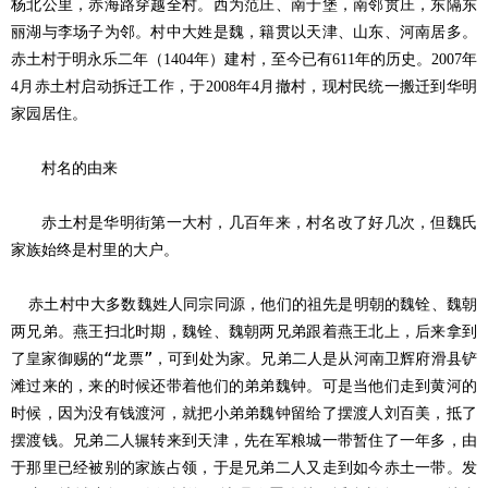
杨北公里，赤海路穿越全村。西为范庄、南于堡，南邻贯庄，东隔东
丽湖与李场子为邻。村中大姓是魏，籍贯以天津、山东、河南居多。
赤土村于明永乐二年（
年）建村，至今已有
年的历史。
年
1404
611
2007
月赤土村启动拆迁工作，于
年
月撤村，现村民统一搬迁到华明
4
2008
4
家园居住。
村名的由来
赤土村是华明街第一大村，几百年来，村名改了好几次，但魏氏
家族始终是村里的大户。
赤土村中大多数魏姓人同宗同源，他们的祖先是明朝的魏铨、魏朝
两兄弟。燕王扫北时期，魏铨、魏朝两兄弟跟着燕王北上，后来拿到
了皇家御赐的
“龙票”，可到处为家。兄弟二人是从河南卫辉府滑县铲
滩过来的，来的时候还带着他们的弟弟魏钟。可是当他们走到黄河的
时候，因为没有钱渡河，就把小弟弟魏钟留给了摆渡人刘百美，抵了
摆渡钱。兄弟二人辗转来到天津，先在军粮城一带暂住了一年多，由
于那里已经被别的家族占领，于是兄弟二人又走到如今赤土一带。发