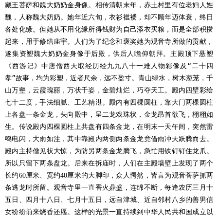
藏王菩萨和魏大奶奶金身像。相传清朝末年，赤土村里有位老妇人姓
魏，人称魏大奶奶。她年近六旬，衣衫褴褛，却不顾年迈体衰，终日
各处化缘。但她从不用化缘所得钱财为自己添衣买粮，而是全部积攒
起来，用于修缮庙宇。人们为了纪念和褒奖她为观音寺所做的贡献，
遂集资塑魏大奶奶金身像于后殿，供后人瞻仰朝拜。主殿顶下悬塑
《西游记》中唐僧西天取经历经九九八十一难人物彩像及“二十四
孝”故事，均为彩塑，近者尺余，远不盈寸。青山绿水，树木葱茏，千
山万壑，云霞瑰丽，万状千姿，金碧灿烂，巧夺天工。殿内四壁彩绘
七十二度，手法细腻、工艺精湛。殿内有四棵圆柱，靠大门两棵圆柱
上各盘一条金龙，头向殿中，呈二龙戏珠状，金龙昂首欲飞，栩栩如
生。传说殿内四棵圆柱上共盘有四条金龙，在明末一天午间，突然雷
鸣电闪，大雨如注，其中靠殿内两侧两条金龙竟借雨冲天跃腾而去。
殿内主持僧见状大惊，为防另两条金龙腾飞，急忙用铁钉钉住龙爪。
所以只留下两条盘龙。后来在拆庙时，人们在主殿墙壁上发现了两个
长约
厘米、宽约
厘米的大脚印，众人愕然，皆言为观音菩萨抓两
60
40
条逃龙时所留。观音寺里一直香火鼎盛，连绵不断，每逢农历三月十
五日、四月十八日、七月十五日，远自津城、近自邻村八乡的善男信
女纷纷前来烧香还愿。这样的光景一直持续到中华人民共和国成立以