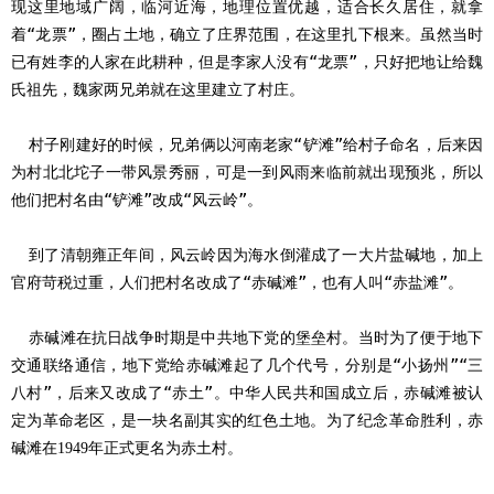
现这里地域广阔，临河近海，地理位置优越，适合长久居住，就拿
着“龙票”，圈占土地，确立了庄界范围，在这里扎下根来。虽然当时
已有姓李的人家在此耕种，但是李家人没有“龙票”，只好把地让给魏
氏祖先，魏家两兄弟就在这里建立了村庄。
村子刚建好的时候，兄弟俩以河南老家
“铲滩”给村子命名，后来因
为村北北坨子一带风景秀丽，可是一到风雨来临前就出现预兆，所以
他们把村名由“铲滩”改成“风云岭”。
到了清朝雍正年间，风云岭因为海水倒灌成了一大片盐碱地，加上
官府苛税过重，人们把村名改成了
“赤碱滩”，也有人叫“赤盐滩”。
赤碱滩在抗日战争时期是中共地下党的堡垒村。当时为了便于地下
交通联络通信，地下党给赤碱滩起了几个代号，分别是
“小扬州”“三
八村”，后来又改成了“赤土”。中华人民共和国成立后，赤碱滩被认
定为革命老区，是一块名副其实的红色土地。为了纪念革命胜利，赤
碱滩在
年正式更名为赤土村。
1949