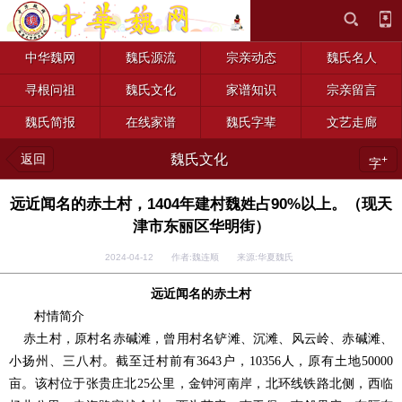
中华魏网
魏氏源流
宗亲动态
魏氏名人
寻根问祖
魏氏文化
家谱知识
宗亲留言
魏氏简报
在线家谱
魏氏字辈
文艺走廊
返回
魏氏文化
+
字
远近闻名的赤土村，1404年建村魏姓占90%以上。（现天
津市东丽区华明街）
2024-04-12 作者:魏连顺 来源:华夏魏氏
远近闻名的赤土村
村情简介
赤土村，原村名赤碱滩，曾用村名铲滩、沉滩、风云岭、赤碱滩、
小扬州、三八村。截至迁村前有
户，
人，原有土地
3643
10356
50000
亩。该村位于张贵庄北
公里，金钟河南岸，北环线铁路北侧，西临
25