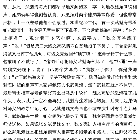
辈。从此，武魁海每周日都早早地来到魏家一字一句地教姐弟俩说相
声，姐弟俩学得也刻苦认真。武魁海对两个徒弟异常疼爱，但也非常
严格，出一点差错他都不会放过。
世纪
年代，有一次武魁海带着
20
50
姐弟俩演出，魏文亮无意中抠了下鼻子。下台后武魁海批评说：“在台
上抠鼻子，观众看了多恶心啊，以后要改。”魏文亮答应了
声：“改！”但是第二天魏文亮又情不自禁地抠了下鼻子，下台后武魁
海就又批评了他几句，可魏文亮这回却顶了嘴：“抠鼻子碍了什么事，
包袱响了不就行了。”这句话可把师父武魁海气坏了，他“扑通”一声
给魏文亮跪下，扇了自己两个大耳光：“我教不了你了，你是我师
父！”这下武魁海火了，坚决不教魏文亮了。魏母知道后赶忙拉着和武
魁海同辈的相声艺术家赵佩茹去求武魁海，然而武魁海就是不原谅。
最后请出相声界老前辈张寿臣出马从中说和，魏文亮给武魁海磕了几
个头，表示以后一定不会再犯，武魁海这才回心转意。后来，姐弟俩
对师父的教导牢记于心，尤其是魏文亮再也不敢在演出时有半点儿马
虎。武魁海去世后，姐弟俩为他操办了后事，魏文亮同样身穿重孝给
师父送终。如果说张文斌是魏文华、魏文亮进入相声行当的启蒙师，
那么武魁海就是把姐弟俩带入相声艺术殿堂的引路人，两位师父不仅
教给了他们谋生的本事，更教会了他们做人的道理。魏文华、魏文亮