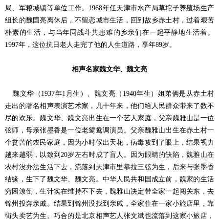
局、军粮城镇等单位工作。
年任天津市水产局草坨子养殖场生产
1968
组长的魏国亮离休后，不留恋城市生活，回到故乡赤土村，过着艰苦
朴素的生活，与当年同战斗共患难的乡亲们在一起平静地生活着。
年，这位抗日老人走完了他的人生道路，享年
岁。
1997
89
相声名家魏文华、魏文亮
魏文华（
年
月生）、魏文亮（
年生）姐弟俩是从赤土村
1937
1
1940
走出的著名相声表演艺术家，几十年来，他们给人民群众带来了数不
尽的欢乐。魏文华、魏文亮出生在一个艺人家庭，父亲魏雅山是一位
弦师，母亲张墨香是一位老鸳鸯调演员。父亲魏雅山出生在赤土村一
个贫苦的农民家庭，因为小时候出天花，病毒攻到了眼上，结果视力
越来越弱，以致到
岁左右时成了盲人。因为眼睛的缺陷，魏雅山在
20
农村没办法生活下去，流落到天津市里靠拉三弦为生，后来与张墨香
结缘，生下了魏文华、魏文亮。中华人民共和国成立前，魏家的生活
穷困潦倒，生计实在维持不下去，魏雅山决定带全家一起闯关东，去
锦州投奔亲戚。结果到锦州没找到亲戚，全家住在一家小旅店里，靠
街头卖艺为生。巧合的是北京相声艺人张文斌也流落到这家小旅店，