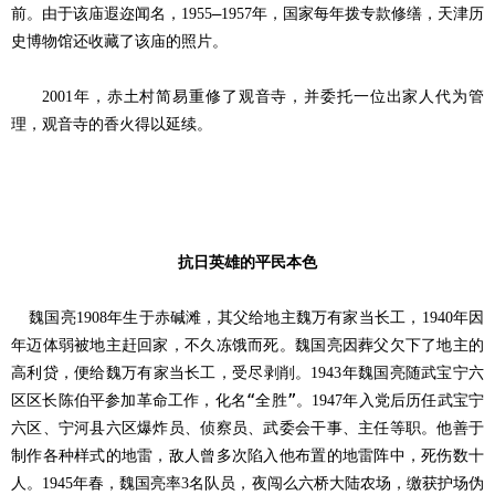
前。由于该庙遐迩闻名，
—
年，国家每年拨专款修缮，天津历
1955
1957
史博物馆还收藏了该庙的照片。
年，赤土村简易重修了观音寺，并委托一位出家人代为管
2001
理，观音寺的香火得以延续。
抗日英雄的平民本色
魏国亮
年生于赤碱滩，其父给地主魏万有家当长工，
年因
1908
1940
年迈体弱被地主赶回家，不久冻饿而死。魏国亮因葬父欠下了地主的
高利贷，便给魏万有家当长工，受尽剥削。
年魏国亮随武宝宁六
1943
区区长陈伯平参加革命工作，化名“全胜”。
年入党后历任武宝宁
1947
六区、宁河县六区爆炸员、侦察员、武委会干事、主任等职。他善于
制作各种样式的地雷，敌人曾多次陷入他布置的地雷阵中，死伤数十
人。
年春，魏国亮率
名队员，夜闯么六桥大陆农场，缴获护场伪
1945
3