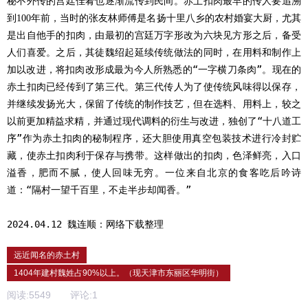
秘不外传的宫廷佳肴也逐渐流传到民间。赤土扣肉最早的传人要追溯
到
年前，当时的张友林师傅是名扬十里八乡的农村婚宴大厨，尤其
100
是出自他手的扣肉，由最初的宫廷万字形改为六块见方形之后，备受
人们喜爱。之后，其徒魏绍起延续传统做法的同时，在用料和制作上
加以改进，将扣肉改形成最为今人所熟悉的“一字横刀条肉”。现在的
赤土扣肉已经传到了第三代。第三代传人为了使传统风味得以保存，
并继续发扬光大，保留了传统的制作技艺，但在选料、用料上，较之
以前更加精益求精，并通过现代调料的衍生与改进，独创了“十八道工
序”作为赤土扣肉的秘制程序，还大胆使用真空包装技术进行冷封贮
藏，使赤土扣肉利于保存与携带。这样做出的扣肉，色泽鲜亮，入口
溢香，肥而不腻，使人回味无穷。一位来自北京的食客吃后吟诗
道：“隔村一望千百里，不走半步却闻香。”
2024.04.12 魏连顺：网络下载整理
远近闻名的赤土村
1404年建村魏姓占90%以上。（现天津市东丽区华明街）
阅读:
5549
评论:
1