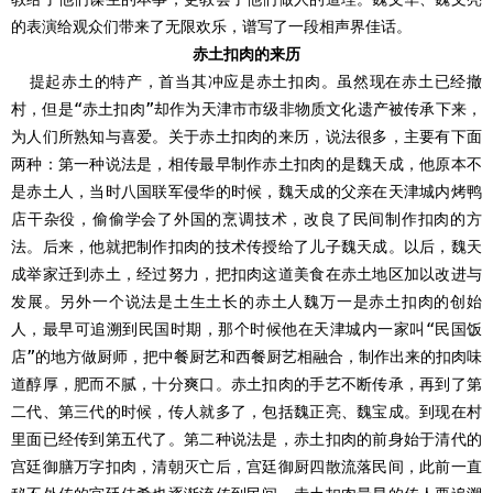
的表演给观众们带来了无限欢乐，谱写了一段相声界佳话。
赤土扣肉的来历
提起赤土的特产，首当其冲应是赤土扣肉。虽然现在赤土已经撤
村，但是
“赤土扣肉”却作为天津市市级非物质文化遗产被传承下来，
为人们所熟知与喜爱。关于赤土扣肉的来历，说法很多，主要有下面
两种：第一种说法是，相传最早制作赤土扣肉的是魏天成，他原本不
是赤土人，当时八国联军侵华的时候，魏天成的父亲在天津城内烤鸭
店干杂役，偷偷学会了外国的烹调技术，改良了民间制作扣肉的方
法。后来，他就把制作扣肉的技术传授给了儿子魏天成。以后，魏天
成举家迁到赤土，经过努力，把扣肉这道美食在赤土地区加以改进与
发展。另外一个说法是土生土长的赤土人魏万一是赤土扣肉的创始
人，最早可追溯到民国时期，那个时候他在天津城内一家叫“民国饭
店”的地方做厨师，把中餐厨艺和西餐厨艺相融合，制作出来的扣肉味
道醇厚，肥而不腻，十分爽口。赤土扣肉的手艺不断传承，再到了第
二代、第三代的时候，传人就多了，包括魏正亮、魏宝成。到现在村
里面已经传到第五代了。第二种说法是，赤土扣肉的前身始于清代的
宫廷御膳万字扣肉，清朝灭亡后，宫廷御厨四散流落民间，此前一直