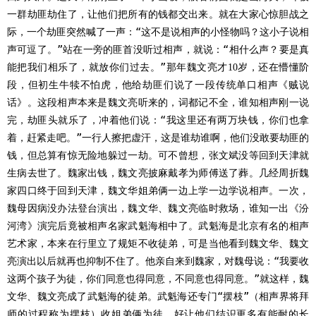
一群劫匪劫住了，让他们把所有的钱都交出来。就在大家心惊胆战之
际，一个劫匪突然喊了一声：“这不是说相声的小怪物吗？这小子说相
声可逗了。”站在一旁的匪首没听过相声，就说：“相什么声？要是真
能把我们相乐了，就放你们过去。”那年魏文亮才
岁，还在懵懂阶
10
段，但初生牛犊不怕虎，他给劫匪们说了一段传统单口相声《贼说
话》。这段相声本来是魏文亮听来的，词都记不全，谁知相声刚一说
完，劫匪头就乐了，冲着他们说：“我这里还有两万块钱，你们也拿
着，赶紧走吧。”一行人擦把虚汗，这是谁劫谁啊，他们没敢要劫匪的
钱，但总算有惊无险地躲过一劫。可不曾想，张文斌没等回到天津就
生病去世了。魏家出钱，魏文亮披麻戴孝为师傅送了葬。几经周折魏
家四口终于回到天津，魏文华姐弟俩一边上学一边学说相声。一次，
魏母因病没办法登台演出，魏文华、魏文亮临时救场，谁知一出《汾
河湾》演完后竟被相声名家武魁海相中了。武魁海是北京有名的相声
艺术家，本来在行里立了规矩不收徒弟，可是当他看到魏文华、魏文
亮演出以后就再也抑制不住了。他亲自来到魏家，对魏母说：“我要收
这两个孩子为徒，你们同意也得同意，不同意也得同意。”就这样，魏
文华、魏文亮成了武魁海的徒弟。武魁海还专门“摆枝”（相声界将拜
师的过程称为摆枝）收姐弟俩为徒，好让他们结识更多有能耐的长