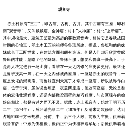
观音寺
赤土村原有
“三古”，即古庙、古树、古井。其中古庙有三座，即村
南“观音寺”，又叫娘娘庙、全神庙；村中“火神庙”；村北“玄帝庙”。
其中规模最大、建筑工艺最为高超的要数观音寺，相传它是春秋战国
时期的公输班，即土木工匠的祖师爷鲁班所建。据说，鲁班和他的妹
妹成长于工匠世家，在建筑方面都颇有造诣。但是人们却只欣赏赞叹
鲁班的才能，忽略了他的妹妹。鲁妹不服，想要和鲁班一决高下。于
是两人决定进行一场比赛，看谁在一天之内修的庙更多更好。最终还
是鲁班技高一筹，在一天之内修成两座庙，一座是赤土的观音寺，一
座是欢坨的崇明庵。而鲁妹直到天亮了才修成一座庙，所以被称作白
庙，位于宁河。虽传说鲁班是一夜盖两座庙，但这两座庙，无论是整
体的宏伟壮观程度，还是内部雕梁画壁的精巧程度，与市区现存的娘
娘庙相比，都是有过之而无不及。据载，赤土观音寺，始建于明万历
二年（
年），后经清光绪二年（
年）及清末两次修缮，达到
1574
1876
占地
平方米规模。分前、中、后三个大殿。前殿为主殿，供奉着
5100
观音菩萨；中殿为佛祖殿，殿内正中为佛祖释迦牟尼；后殿供奉着地