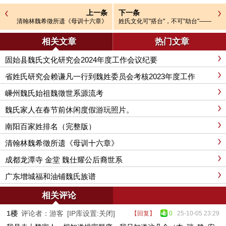
上一条
下一条
清翰林魏希徵所遗《母训十六章》
姓氏文化可"搭台"，不可"劫台"——
经济该为传承守初心
相关文章
热门文章
固始县魏氏文化研究会2024年度工作会议纪要
省姓氏研究会赖谦凡一行到魏姓委员会考核2023年度工作
嵊州魏氏始祖魏徵世系源流考
魏氏家人在春节前休闲度假游玩照片。
南阳百家姓排名（完整版）
清翰林魏希徵所遗《母训十六章》
成都龙潭寺 金堂 魏仕耀公后裔世系
广东增城福和油铺魏氏族谱
相关评论
1楼
评论者：游客
[IP库设置:关闭]
【回复】
0
25-10-05 23:29