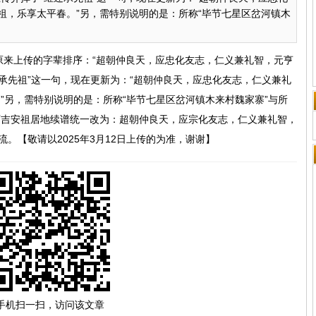
祖，乐享太平春。”另，需特别说明的是：所称“毕节七星区岔河镇木
原来上传的字辈排序：“超朝仲良天，应忠化友志，仁义兼礼智，元亨
承先祖”这一句，现在更新为：“超朝仲良天，应忠化友志，仁义兼礼
”另，需特别说明的是：所称“毕节七星区岔河镇木来村魏家寨”与所
江西吉安祖居地续谱统一改为：超朝仲良天，应宗化友志，仁义兼礼智，
 万 载流。【敬请以2025年3月12日上传的为准，谢谢】
手机扫一扫，访问该文章