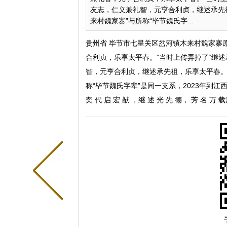
友志，仁义兼礼智，元亨合利贞，继述承先
来村魏家寨”与所称“毕节魏氏字...
贵州省 毕节市七星关区岔河镇木来村魏家寨
合利贞，乐享太平春。”当时上传弄掉了“继述
智，元亨合利贞，继述承先祖，乐享太平春。
称“毕节魏氏字辈”是同一支系，2023年到
奕 代 启 宏 猷 ，继 述 光 先 德， 芳 名