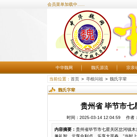
会员菜单加载中......
中华魏网
魏氏源流
宗亲
当前位置：
首页
>
寻根问祖
>
魏氏字辈
魏氏字辈
贵州省 毕节市
时间：2025-03-14 12:04:
内容摘要：
贵州省毕节市七星关区岔河镇木
兼礼智，元亨合利贞，乐享太平春。”当时上