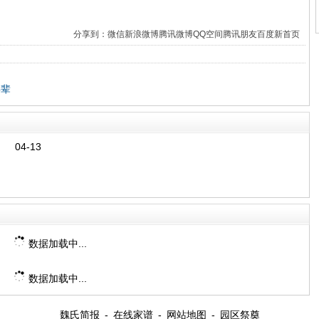
分享到：
微信
新浪微博
腾讯微博
QQ空间
腾讯朋友
百度新首页
字辈
04-13
数据加载中...
数据加载中...
魏氏简报
-
在线家谱
-
网站地图
-
园区祭奠