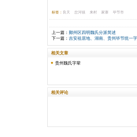
标签：
良天
岔河镇
来村
家寨
毕节市
上一篇：
鄞州区四明魏氏分派简述
下一篇：
吉安祖居地、湖南、贵州毕节统一
相关文章
贵州魏氏字辈
相关评论