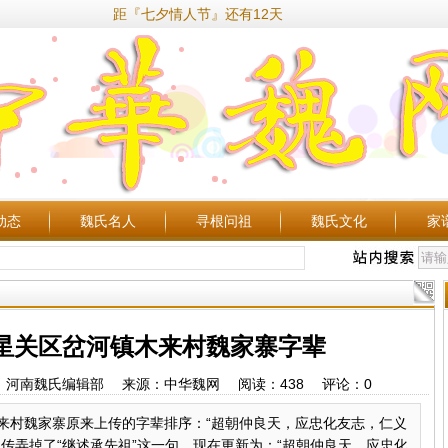
距『七夕情人节』还有12天
动态
魏氏名人
寻根问祖
魏氏文化
家
七星关区岔河镇木来村魏家寨字辈
59 作者：河南魏氏编辑部 来源：中华魏网 阅读：
438
评论：
0
来村魏家寨原来上传的字辈排序：“超朝仲良天，应忠化友志，仁义
传弄掉了“继述承先祖”这一句，现在更新为：“超朝仲良天，应忠化