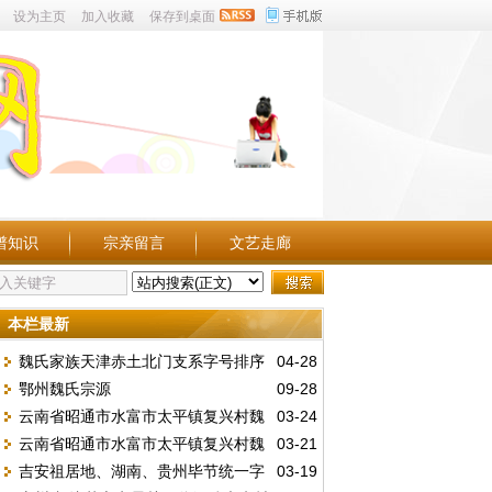
设为主页
加入收藏
保存到桌面
谱知识
宗亲留言
文艺走廊
本栏最新
魏氏家族天津赤土北门支系字号排序
04-28
鄂州魏氏宗源
09-28
（新制）
云南省昭通市水富市太平镇复兴村魏
03-24
云南省昭通市水富市太平镇复兴村魏
03-21
家沟字辈
吉安祖居地、湖南、贵州毕节统一字
03-19
家沟字辈