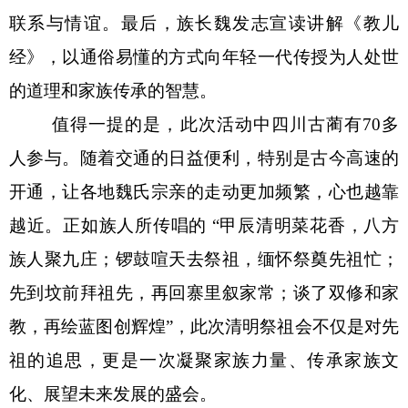
联系与情谊。最后，族长魏发志宣读讲解《教儿
经》，以通俗易懂的方式向年轻一代传授为人处世
的道理和家族传承的智慧。
值得一提的是，此次活动中四川古蔺有
70
多
人参与。随着交通的日益便利，特别是古今高速的
开通，让各地魏氏宗亲的走动更加频繁，心也越靠
越近。正如族人所传唱的
“
甲辰清明菜花香，八方
族人聚九庄；锣鼓喧天去祭祖，缅怀祭奠先祖忙；
先到坟前拜祖先，再回寨里叙家常；谈了双修和家
教，再绘蓝图创辉煌
”
，此次清明祭祖会不仅是对先
祖的追思，更是一次凝聚家族力量、传承家族文
化、展望未来发展的盛会。