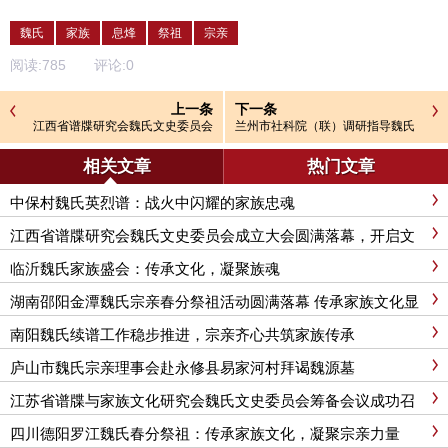
魏氏
家族
息烽
祭祖
宗亲
阅读:
785
评论:
0
上一条
下一条
江西省谱牒研究会魏氏文史委员会
兰州市社科院（联）调研指导魏氏
成立大会圆满落幕，开启文化传承
文化研究会工作
新征程
相关文章
热门文章
中保村魏氏英烈谱：战火中闪耀的家族忠魂
江西省谱牒研究会魏氏文史委员会成立大会圆满落幕，开启文
化传承新征程
临沂魏氏家族盛会：传承文化，凝聚族魂
湖南邵阳金潭魏氏宗亲春分祭祖活动圆满落幕 传承家族文化显
担当
南阳魏氏续谱工作稳步推进，宗亲齐心共筑家族传承
庐山市魏氏宗亲理事会赴永修县易家河村拜谒魏源墓
江苏省谱牒与家族文化研究会魏氏文史委员会筹备会议成功召
开，开启家族文化传承新征程
四川德阳罗江魏氏春分祭祖：传承家族文化，凝聚宗亲力量