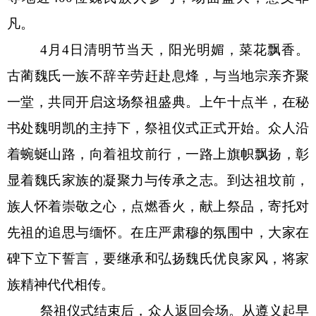
凡。
4
月
4
日清明节当天，阳光明媚，菜花飘香。
古蔺魏氏一族不辞辛劳赶赴息烽，与当地宗亲齐聚
一堂，共同开启这场祭祖盛典。上午十点半，在秘
书处魏明凯的主持下，祭祖仪式正式开始。众人沿
着蜿蜒山路，向着祖坟前行，一路上旗帜飘扬，彰
显着魏氏家族的凝聚力与传承之志。到达祖坟前，
族人怀着崇敬之心，点燃香火，献上祭品，寄托对
先祖的追思与缅怀。在庄严肃穆的氛围中，大家在
碑下立下誓言，要继承和弘扬魏氏优良家风，将家
族精神代代相传。
祭祖仪式结束后，众人返回会场。从遵义起早