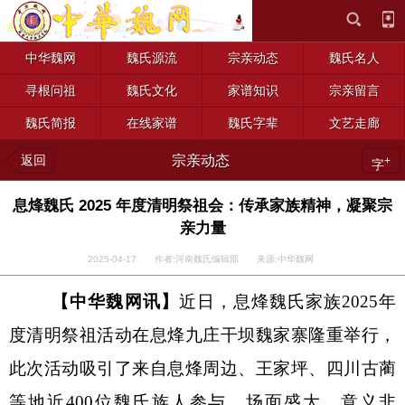
中华魏网
魏氏源流
宗亲动态
魏氏名人
寻根问祖
魏氏文化
家谱知识
宗亲留言
魏氏简报
在线家谱
魏氏字辈
文艺走廊
返回
宗亲动态
+
字
息烽魏氏 2025 年度清明祭祖会：传承家族精神，凝聚宗
亲力量
2025-04-17 作者:河南魏氏编辑部 来源:中华魏网
【中华魏网讯】
近日，息烽魏氏家族
2025
年
度清明祭祖活动在息烽九庄干坝魏家寨隆重举行，
此次活动吸引了来自息烽周边、王家坪、四川古蔺
等地近
400
位魏氏族人参与，场面盛大，意义非