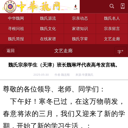
中华魏网
魏氏源流
宗亲动态
魏氏名人
寻根问祖
魏氏文化
家谱知识
宗亲留言
魏氏简报
在线家谱
魏氏字辈
文艺走廊
返回
文艺走廊
+
字
魏氏宗亲学生（天津）班长魏琳坪代表高考发言稿。
2025-05-30 作者:魏连顺 来源:华夏魏氏
尊敬的各位领导、老师、同学们：
下午好！寒冬已过，在这万物萌发，
春意将浓的三月，我们又迎来了新的学
期，开始了新的学习生活，：