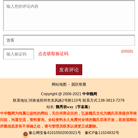
(
0
/500)
点击获取验证码
网站地图
-
园区祭奠
Copyright @ 2006-2021
中华魏网
联系地址:河南省郑州市东风路2号附110号 联系方式:138-3813-7279
站长:
魏秀岩
wxy（字
崟
嵩）
中华魏网为纯属公益性的网站，无任何商业目的，弘扬魏氏文化为魏氏宗亲提供寻根
问祖，沟通交流，资料查询。全站资料永久免费对全球的魏氏宗亲开放，若发现网站
所载信息若有
不准确之处，请与管理员联系以便更正或删除。
豫公网安备41010502003021号
豫ICP备11024832号