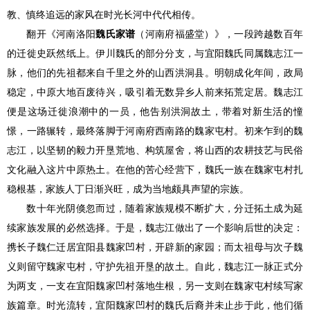
教、慎终追远的家风在时光长河中代代相传。
翻开《河南洛阳
魏氏家谱
（河南府福盛堂）》，一段跨越数百年
的迁徙史跃然纸上。伊川魏氏的部分分支，与宜阳魏氏同属魏志江一
脉，他们的先祖都来自千里之外的山西洪洞县。明朝成化年间，政局
稳定，中原大地百废待兴，吸引着无数异乡人前来拓荒定居。魏志江
便是这场迁徙浪潮中的一员，他告别洪洞故土，带着对新生活的憧
憬，一路辗转，最终落脚于河南府西南路的魏家屯村。初来乍到的魏
志江，以坚韧的毅力开垦荒地、构筑屋舍，将山西的农耕技艺与民俗
文化融入这片中原热土。在他的苦心经营下，魏氏一族在魏家屯村扎
稳根基，家族人丁日渐兴旺，成为当地颇具声望的宗族。
数十年光阴倏忽而过，随着家族规模不断扩大，分迁拓土成为延
续家族发展的必然选择。于是，魏志江做出了一个影响后世的决定：
携长子魏仁迁居宜阳县魏家凹村，开辟新的家园；而太祖母与次子魏
义则留守魏家屯村，守护先祖开垦的故土。自此，魏志江一脉正式分
为两支，一支在宜阳魏家凹村落地生根，另一支则在魏家屯村续写家
族篇章。时光流转，宜阳魏家凹村的魏氏后裔并未止步于此，他们循