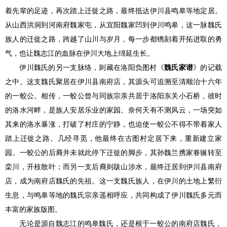
着先辈的足迹，再次踏上迁徙之路，最终抵达伊川县鸣皋等地定居。
从山西洪洞到河南府魏家屯，从宜阳魏家凹到伊川鸣皋，这一脉魏氏
族人的迁徙之路，跨越了山川与岁月，每一步都镌刻着开拓进取的勇
气，也让魏志江的血脉在伊川大地上绵延生长。
伊川魏氏的另一支脉络，则藏在洛阳负图村《
魏氏家谱
》的记载
之中。这支魏氏聚居在伊川县南府店，其源头可追溯至清顺治十六年
的一蛟公。相传，一蛟公曾与同族宗亲共居于洛阳东关小石桥，彼时
的洛水河畔，是族人安居乐业的家园。奈何天有不测风云，一场突如
其来的洛水暴涨，打破了村庄的宁静，也迫使一蛟公不得不带着家人
踏上迁徙之路。几经寻觅，他最终在古图村定居下来，重新建立家
园。一蛟公的后裔并未就此停下迁徙的脚步，其孙魏兰携家眷辗转至
栾川，开枝散叶；而另一支后裔则跋山涉水，最终迁居到伊川县南府
店，成为南府店魏氏的先祖。这一支魏氏族人，在伊川的土地上繁衍
生息，与鸣皋等地的魏氏宗亲遥相呼应，共同构成了伊川魏氏多元而
丰富的家族版图。
无论是源自魏志江的鸣皋魏氏，还是根于一蛟公的南府店魏氏，