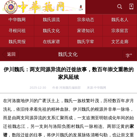
中华魏网
魏氏源流
宗亲动态
魏氏名人
寻根问祖
魏氏文化
家谱知识
宗亲留言
魏氏简报
在线家谱
魏氏字辈
文艺走廊
返回
魏氏文化
+
字
伊川魏氏：两支同源异流的迁徙故事，数百年崇文重教的
家风延续
2025-12-30 作者:河南魏氏编辑部 来源:中华魏网
在河洛腹地伊川的广袤沃土上，魏氏一族枝繁叶茂，历经数百年岁月
洗礼，依旧传承着先祖的精神血脉。伊川魏氏的根源并非单一脉络，
而是由两支同源异流的支系汇聚而成，一支追溯至明朝成化年间的始
迁祖魏志江，另一支则与洛阳负图村魏氏一脉相连。两部泛黄的
家
谱
，数段迁徙的往事，将伊川魏氏的发展脉络清晰勾勒，也让崇文重