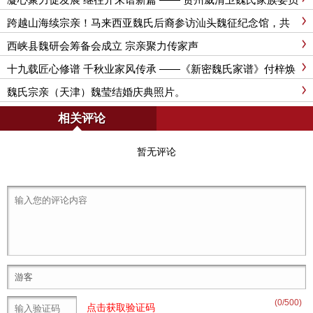
会第二届代表大会圆满成功
跨越山海续宗亲！马来西亚魏氏后裔参访汕头魏征纪念馆，共
赴 2026世界魏氏恳亲盛会之约
西峡县魏研会筹备会成立 宗亲聚力传家声
十九载匠心修谱 千秋业家风传承 ——《新密魏氏家谱》付梓焕
新中华魏氏文化根脉
魏氏宗亲（天津）魏莹结婚庆典照片。
相关评论
暂无评论
(
0
/500)
点击获取验证码