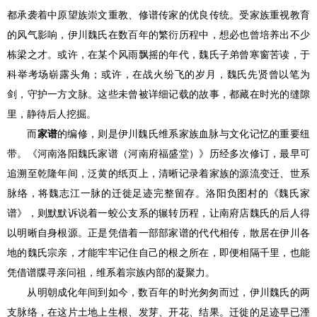
都承袭着中原望族崇文重教、修谱传家的优良传统。受家族重视教育
的风气影响，伊川魏氏在数百年的繁衍历程中，想必也曾培养出不少
栋梁之才。或许，在某个风雨飘摇的年代，魏氏子弟曾寒窗苦读，于
科举考场崭露头角；或许，在战火纷飞的岁月，魏氏先贤曾以笔为
剑，守护一方文脉。这些未曾被详细记载的故事，都藏在时光的缝隙
里，静待后人挖掘。
而
家谱
的编修，则是伊川魏氏维系家族血脉与文化记忆的重要纽
带。《河南洛阳魏氏家谱（河南府福盛堂）》历经多次修订，最早可
追溯至乾隆年间，泛黄的纸页上，清晰记录着家族的源流变迁、世系
脉络，将魏志江一脉的迁徙足迹完整留存。洛阳负图村的《魏氏家
谱》，则默默诉说着一蛟公支系的辗转历程，让南府店魏氏的后人得
以明晰自身根源。正是凭借着一部部家谱的代代相传，散居在伊川各
地的魏氏宗亲，才能牢牢记住自己的根之所在，即便相隔千里，也能
凭借谱牒寻亲问祖，维系着宗族内部的凝聚力。
从明朝成化年间到如今，数百年的时光匆匆而过，伊川魏氏的两
支脉络，在这片土地上生根、发芽、开花、结果。迁徙的足迹早已湮