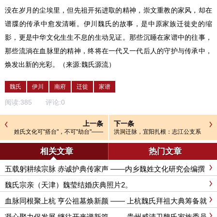
没在岁月的尘埃里，但先祖开拓进取的精神，崇文重教的家风，却在
谱牒的传承中愈发清晰。伊川魏氏的故事，是中原家族迁徙史的缩
影，更是中华文化生生不息的生动见证。那些沉睡在家谱中的往事，
那些流淌在血脉里的精神，终将在一代又一代后人的守护与传承中，
焕发出新的光彩。（
来源:魏氏源流
）
魏氏
伊川
南府
迁徙
家谱
阅读:
385
评论:
0
上一条
下一条
姓氏文化可"搭台"，不可"劫台"——
洪洞迁脉，宜阳扎根：志江公支系
经济该为传承守初心
与《河南洛阳魏氏家谱》的百年故
事
相关文章
热门文章
五载躬耕续宗脉 赤诚护典传家声 ——内乡魏姓文化研究会编撰
《内乡魏氏族谱》纪实
魏氏宗亲（天津）魏莹结婚庆典照片2。
血脉同根聚上杭 亨公祖墓焕新颜 —— 上杭魏氏拜祖大典筹备就
绪
凝心聚力促发展 继往开来谱新篇 —— 贵州威清卫魏氏家族委员