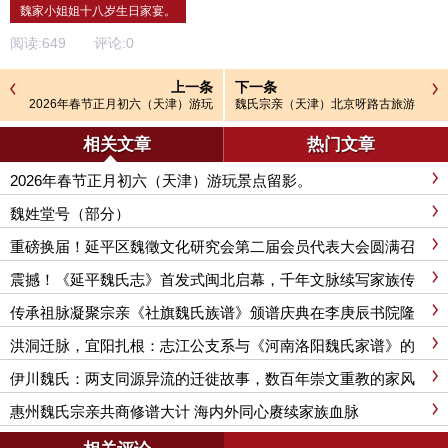
魏家小姐姐十八岁生日家宴。
阅读:
649
评论:
0
上一条
下一条
2026年春节正月初六（天津）游玩
魏氏宗亲（天津）北京呀路古旅游
景点留影。
景色分享。
相关文章
热门文章
2026年春节正月初六（天津）游玩景点留影。
魏姓堂号（部分）
重磅换届！延平区魏徵文化研究会第二届会员代表大会圆满召
开，新班子引领文化传承新征程
震撼！《延平魏氏志》首发式闽北启幕，千年文脉续写家族传
奇
传承祖脉凝聚宗亲《社旗魏氏族谱》颁谱庆典在李庚辰书院隆
重举行
洪洞迁脉，宜阳扎根：志江公支系与《河南洛阳魏氏家谱》的
百年故事
伊川魏氏：两支同源异流的迁徙故事，数百年崇文重教的家风
延续
惠州魏氏宗亲共商修谱大计 海内外同心赓续家族血脉