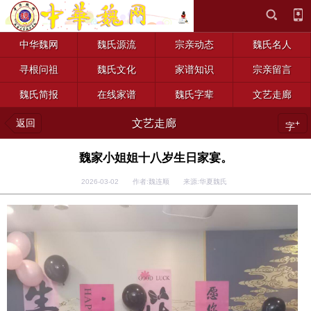
中华魏网
魏氏源流
宗亲动态
魏氏名人
寻根问祖
魏氏文化
家谱知识
宗亲留言
魏氏简报
在线家谱
魏氏字辈
文艺走廊
返回
文艺走廊
+
字
魏家小姐姐十八岁生日家宴。
2026-03-02 作者:魏连顺 来源:华夏魏氏