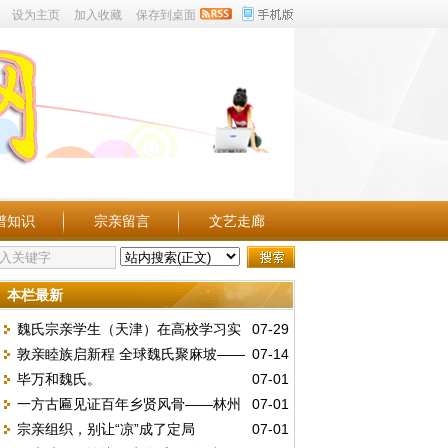
设为主页
加入收藏
保存到桌面
谱知识
宗亲留言
文艺走廊
本栏最新
魏氏宗亲学生（天津）在高校学习实
07-29
敦亲睦族启新程 全球魏氏聚麻坡——
07-14
况点滴。
毕万和魏氏。
07-01
第五届世魏恳亲大会暨麻属魏氏公会三十周
一方古匾见证百年乡贤风骨——林州
07-01
年庆典
宗亲组织，别让“凉”成了定局
07-01
魏庄村发现民国“維持地方”木匾