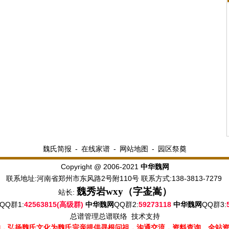
魏氏简报
-
在线家谱
-
网站地图
-
园区祭奠
Copyright @ 2006-2021
中华魏网
联系地址:河南省郑州市东风路2号附110号 联系方式:138-3813-7279
魏秀岩
wxy（字崟嵩）
站长:
QQ群1:
42563815(高级群)
QQ群2:
59273118
QQ群3:
中华魏网
中华魏网
总谱管理
总谱联络
技术支持
的，弘扬魏氏文化为魏氏宗亲提供寻根问祖，沟通交流，资料查询。全站