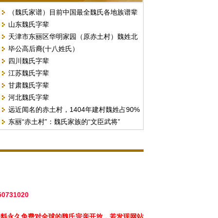
（魏氏家谱）目前中国最全魏氏各地族谱辈
山东魏氏字辈
份汇总
天津市东丽区华明家园（原赤土村）魏姓北
毕公高后裔(十八姓氏）
门字号排序
四川魏氏字辈
江苏魏氏字辈
甘肃魏氏字辈
河北魏氏字辈
远近闻名的赤土村，1404年建村魏姓占90%
东丽“赤土村”：魏氏家族的“文臣武将”
以上。（现天津市东丽区华明街）
50731020
资料永久免费对全球的魏氏宗亲开放，若发现网站