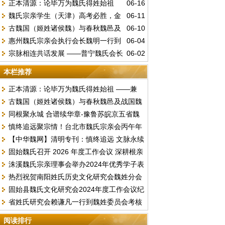
正本清源：论毕万为魏氏得姓始祖
06-16
魏氏宗亲学生（天津）高考必胜，金
06-11
——兼驳“古魏公族为源”说
古魏国（姬姓诸侯魏）与春秋魏邑及
06-10
榜题名。
惠州魏氏宗亲会执行会长魏明一行到
06-04
战国魏国的文明嬗变
宗脉相连共话发展 ——普宁魏氏会长
06-02
访总会汇报工作并交流《唐台魏氏谱志》编
魏李锦赴中山海洲开展宗亲座谈
撰事宜
本栏推荐
正本清源：论毕万为魏氏得姓始祖 ——兼
古魏国（姬姓诸侯魏）与春秋魏邑及战国魏
驳“古魏公族为源”说
同根聚永城 合谱续华章-豫鲁苏皖京五省魏
国的文明嬗变
慎终追远聚宗情！台北市魏氏宗亲会丙午年
氏文化联谊暨合谱研讨盛会顺利落幕
【中华魏网】清明专刊：慎终追远 文脉永续
春季祭祖暨换届选举圆满举行
固始魏氏召开 2026 年度工作会议 深耕根亲
文明祭祖倡议书
洙溪魏氏宗亲理事会举办2024年优秀学子表
文化擘画发展新篇
热烈祝贺南阳姓氏历史文化研究会魏姓分会
彰大会
固始县魏氏文化研究会2024年度工作会议纪
2024续谱推进会圆满成功召开
省姓氏研究会赖谦凡一行到魏姓委员会考核
要
2023年度工作
阅读排行