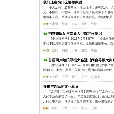
我们现在为什么要修家谱
参天之树，必有其根；环山之水，必有其源。华
义。不能吃，不能喝，修家谱是吃了饭没事干！也有
也得不了利。甚至认为修家谱根本就是在浪费时间和金
标签：
家谱
族谱
家庭
自己
寻根
荆楚魏氏到河南新乡卫辉寻根侧记
【中华魏网讯】2023年9月8日下午，湖北省
带领下回河南卫辉市寻根问祖。金光集团董事长、新.
标签：
魏氏
荆楚
宋村
卫辉
寻根
首届两岸姓氏寻根大会暨《闽台寻根大典
【中华魏网讯】2023年8月18日由厦门大学
以“两岸一家亲、共圆中国梦”为主题的首届两岸姓氏..
标签：
姓氏
平潭
寻根
文化
河南省
寻根与姓氏的文化意义
“我是谁？我从哪里来？要到哪里去？”“我是什
人的本质而痛苦了一生。“未曾生我谁是我，生我之
开的心中大惑。谁读懂了生命的来龙，生命也就成了一
标签：
姓氏
中华
中国
文化
寻根