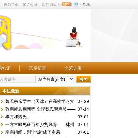
设为主页
加入收藏
保存到桌面
谱知识
宗亲留言
文艺走廊
本栏最新
魏氏宗亲学生（天津）在高校学习实
07-29
敦亲睦族启新程 全球魏氏聚麻坡——
07-14
况点滴。
毕万和魏氏。
07-01
第五届世魏恳亲大会暨麻属魏氏公会三十周
一方古匾见证百年乡贤风骨——林州
07-01
年庆典
宗亲组织，别让“凉”成了定局
07-01
魏庄村发现民国“維持地方”木匾