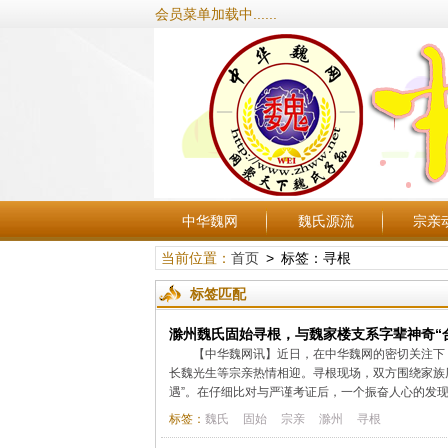
会员菜单加载中......
中华魏网
魏氏源流
宗亲
当前位置：
首页
> 标签：寻根
标签匹配
滁州魏氏固始寻根，与魏家楼支系字辈神奇“
【中华魏网讯】近日，在中华魏网的密切关注下
长魏光生等宗亲热情相迎。寻根现场，双方围绕家族
遇”。在仔细比对与严谨考证后，一个振奋人心的发现
标签：
魏氏
固始
宗亲
滁州
寻根