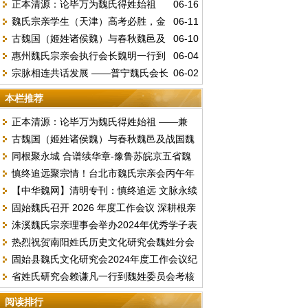
正本清源：论毕万为魏氏得姓始祖
06-16
魏氏宗亲学生（天津）高考必胜，金
06-11
——兼驳“古魏公族为源”说
古魏国（姬姓诸侯魏）与春秋魏邑及
06-10
榜题名。
惠州魏氏宗亲会执行会长魏明一行到
06-04
战国魏国的文明嬗变
宗脉相连共话发展 ——普宁魏氏会长
06-02
访总会汇报工作并交流《唐台魏氏谱志》编
魏李锦赴中山海洲开展宗亲座谈
撰事宜
本栏推荐
正本清源：论毕万为魏氏得姓始祖 ——兼
古魏国（姬姓诸侯魏）与春秋魏邑及战国魏
驳“古魏公族为源”说
同根聚永城 合谱续华章-豫鲁苏皖京五省魏
国的文明嬗变
慎终追远聚宗情！台北市魏氏宗亲会丙午年
氏文化联谊暨合谱研讨盛会顺利落幕
【中华魏网】清明专刊：慎终追远 文脉永续
春季祭祖暨换届选举圆满举行
固始魏氏召开 2026 年度工作会议 深耕根亲
文明祭祖倡议书
洙溪魏氏宗亲理事会举办2024年优秀学子表
文化擘画发展新篇
热烈祝贺南阳姓氏历史文化研究会魏姓分会
彰大会
固始县魏氏文化研究会2024年度工作会议纪
2024续谱推进会圆满成功召开
省姓氏研究会赖谦凡一行到魏姓委员会考核
要
2023年度工作
阅读排行