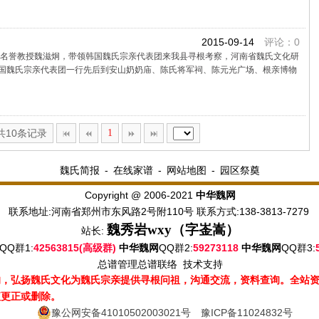
2015-09-14
评论：0
花女大名誉教授魏滋炯，带领韩国魏氏宗亲代表团来我县寻根考察，河南省魏氏文化研
国魏氏宗亲代表团一行先后到安山奶奶庙、陈氏将军祠、陈元光广场、根亲博物
,共10条记录
1
魏氏简报
-
在线家谱
-
网站地图
-
园区祭奠
Copyright @ 2006-2021
中华魏网
联系地址:河南省郑州市东风路2号附110号 联系方式:138-3813-7279
魏秀岩
wxy（字崟嵩）
站长:
QQ群1:
42563815(高级群)
QQ群2:
59273118
QQ群3:
中华魏网
中华魏网
总谱管理
总谱联络
技术支持
的，弘扬魏氏文化为魏氏宗亲提供寻根问祖，沟通交流，资料查询。全站
便更正或删除。
豫公网安备41010502003021号
豫ICP备11024832号