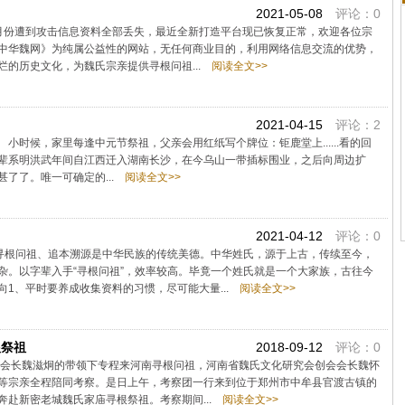
2021-05-08
评论：0
网站四月份遭到攻击信息资料全部丢失，最近全新打造平台现已恢复正常，欢迎各位宗
中华魏网》为纯属公益性的网站，无任何商业目的，利用网络信息交流的优势，
的历史文化，为魏氏宗亲提供寻根问祖...
阅读全文>>
）
2021-04-15
评论：2
时候，家里每逢中元节祭祖，父亲会用红纸写个牌位：钜鹿堂上......看的回
辈系明洪武年间自江西迁入湖南长沙，在今乌山一带插标围业，之后向周边扩
了了。唯一可确定的...
阅读全文>>
2021-04-12
评论：0
。寻根问祖、追本溯源是中华民族的传统美德。中华姓氏，源于上古，传续至今，
杂。以字辈入手“寻根问祖”，效率较高。毕竟一个姓氏就是一个大家族，古往今
1、平时要养成收集资料的习惯，尽可能大量...
阅读全文>>
根祭祖
2018-09-12
评论：0
8人在会长魏滋炯的带领下专程来河南寻根问祖，河南省魏氏文化研究会创会会长魏怀
等宗亲全程陪同考察。是日上午，考察团一行来到位于郑州市中牟县官渡古镇的
赴新密老城魏氏家庙寻根祭祖。考察期间...
阅读全文>>