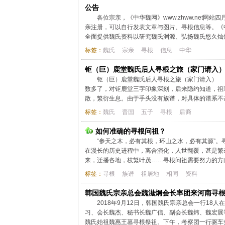
公告
各位宗亲，《中华魏网》www.zhww.net
亲注册，可以自行发表文章与图片、寻根信息等。《
全面提供魏氏资料以研究魏氏渊源、弘扬魏氏悠久灿烂
标签：
魏氏
宗亲
寻根
信息
中华
钜（巨）鹿堂魏氏后人寻根之旅（家门请入
钜（巨）鹿堂魏氏后人寻根之旅（家门请入） 小
数多了，对钜鹿堂三字印象深刻，后来隐约知道，祖
散，繁衍生息。由于手头没有族谱，对具体的谱系不甚
标签：
魏氏
晋国
五子
寻根
后裔
如何准确的寻根问祖？
“参天之木，必有其根，环山之水，必有其源”
在漫长的历史进程中，离合演化，人世翻覆，甚是繁
来，迁播各地，枝繁叶茂……寻根问祖需要努力的方向
标签：
寻根
族谱
祖居地
相同
资料
韩国魏氏宗亲总会魏滋炯会长率团来河南寻
2018年9月12日，韩国魏氏宗亲总会一行1
习、会长魏杰、秘书长魏广信、副会长魏炜、魏宏展
魏氏始祖魏惠王墓寻根祭祖。下午，考察团一行驱车奔