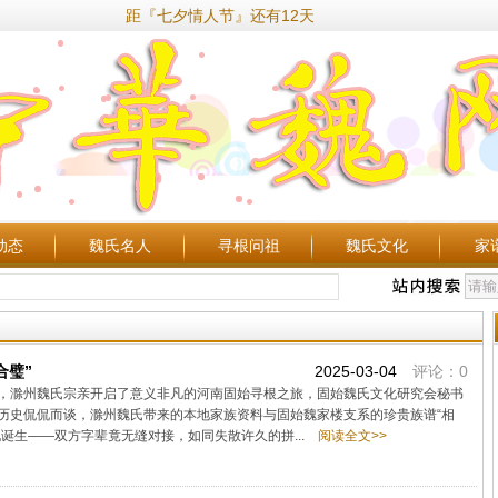
距『七夕情人节』还有12天
动态
魏氏名人
寻根问祖
魏氏文化
家
合璧”
2025-03-04
评论：0
，滁州魏氏宗亲开启了意义非凡的河南固始寻根之旅，固始魏氏文化研究会秘书
历史侃侃而谈，滁州魏氏带来的本地家族资料与固始魏家楼支系的珍贵族谱“相
诞生——双方字辈竟无缝对接，如同失散许久的拼...
阅读全文>>