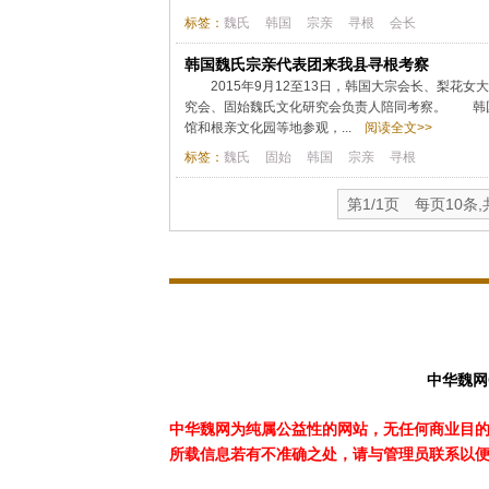
标签：
魏氏
韩国
宗亲
寻根
会长
韩国魏氏宗亲代表团来我县寻根考察
2015年9月12至13日，韩国大宗会长、梨
究会、固始魏氏文化研究会负责人陪同考察。 韩
馆和根亲文化园等地参观，...
阅读全文>>
标签：
魏氏
固始
韩国
宗亲
寻根
第1/1页 每页10条
中华魏网
中华魏网为纯属公益性的网站，无任何商业目
所载
信息若有不准确之处，请与管理员联系以