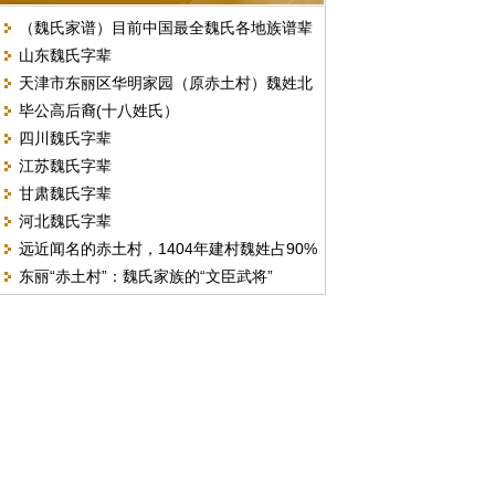
（魏氏家谱）目前中国最全魏氏各地族谱辈
山东魏氏字辈
份汇总
天津市东丽区华明家园（原赤土村）魏姓北
毕公高后裔(十八姓氏）
门字号排序
四川魏氏字辈
江苏魏氏字辈
甘肃魏氏字辈
河北魏氏字辈
远近闻名的赤土村，1404年建村魏姓占90%
东丽“赤土村”：魏氏家族的“文臣武将”
以上。（现天津市东丽区华明街）