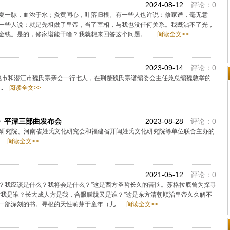
2024-08-12
评论：0
夏一脉，血浓于水；炎黄同心，叶落归根。有一些人也许说：修家谱，毫无意
一些人说：就是先祖做了皇帝，当了宰相，与我也没任何关系。我既沾不了光，
钱。是的，修家谱能干啥？我就想来回答这个问题。...
阅读全文>>
2023-09-14
评论：0
仙桃市和潜江市魏氏宗亲会一行七人，在荆楚魏氏宗谱编委会主任兼总编魏敦举的
..
阅读全文>>
》平潭三部曲发布会
2023-08-28
评论：0
平潭研究院、河南省姓氏文化研究会和福建省开闽姓氏文化研究院等单位联合主办的
.
阅读全文>>
2021-05-12
评论：0
么？我应该是什么？我将会是什么？”这是西方圣哲长久的苦恼。苏格拉底曾为探寻
时我是谁？长大成人方是我，合眼朦胧又是谁？”这是东方清朝顺治皇帝久久解不
部深刻的书。寻根的天性萌芽于童年（儿...
阅读全文>>