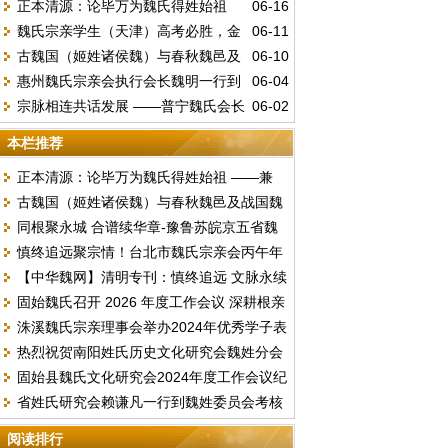
正本清源：论毕万为魏氏得姓始祖
06-16
魏氏宗亲学生（天津）高考必胜，金
06-11
——兼驳“古魏公族为源”说
古魏国（姬姓诸侯魏）与春秋魏邑及
06-10
榜题名。
惠州魏氏宗亲会执行会长魏明一行到
06-04
战国魏国的文明嬗变
宗脉相连共话发展 ——普宁魏氏会长
06-02
访总会汇报工作并交流《唐台魏氏谱志》编
魏李锦赴中山海洲开展宗亲座谈
撰事宜
本栏推荐
正本清源：论毕万为魏氏得姓始祖 ——兼
古魏国（姬姓诸侯魏）与春秋魏邑及战国魏
驳“古魏公族为源”说
同根聚永城 合谱续华章-豫鲁苏皖京五省魏
国的文明嬗变
慎终追远聚宗情！台北市魏氏宗亲会丙午年
氏文化联谊暨合谱研讨盛会顺利落幕
【中华魏网】清明专刊：慎终追远 文脉永续
春季祭祖暨换届选举圆满举行
固始魏氏召开 2026 年度工作会议 深耕根亲
文明祭祖倡议书
洙溪魏氏宗亲理事会举办2024年优秀学子表
文化擘画发展新篇
热烈祝贺南阳姓氏历史文化研究会魏姓分会
彰大会
固始县魏氏文化研究会2024年度工作会议纪
2024续谱推进会圆满成功召开
省姓氏研究会赖谦凡一行到魏姓委员会考核
要
2023年度工作
阅读排行