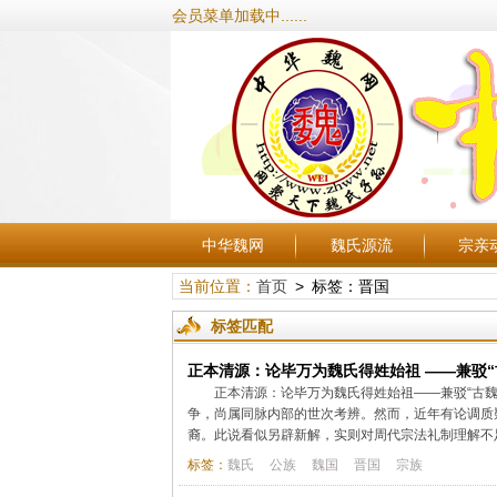
会员菜单加载中......
中华魏网
魏氏源流
宗亲
当前位置：
首页
> 标签：晋国
标签匹配
正本清源：论毕万为魏氏得姓始祖 ——兼驳“
正本清源：论毕万为魏氏得姓始祖——兼驳“古
争，尚属同脉内部的世次考辨。然而，近年有论调质
裔。此说看似另辟新解，实则对周代宗法礼制理解不足
标签：
魏氏
公族
魏国
晋国
宗族