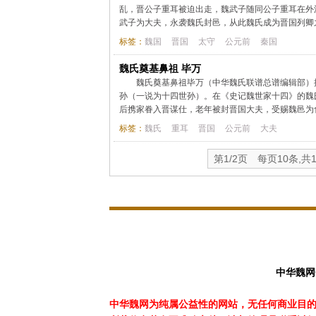
乱，晋公子重耳被迫出走，魏武子随同公子重耳在外流
武子为大夫，永袭魏氏封邑，从此魏氏成为晋国列卿之
标签：
魏国
晋国
太守
公元前
秦国
魏氏奠基鼻祖 毕万
魏氏奠基鼻祖毕万（中华魏氏联谱总谱编辑部）
孙（一说为十四世孙）。在《史记魏世家十四》的魏
后携家眷入晋谋仕，老年被封晋国大夫，受赐魏邑为食
标签：
魏氏
重耳
晋国
公元前
大夫
第1/2页 每页10条,共
中华魏网
中华魏网为纯属公益性的网站，无任何商业目