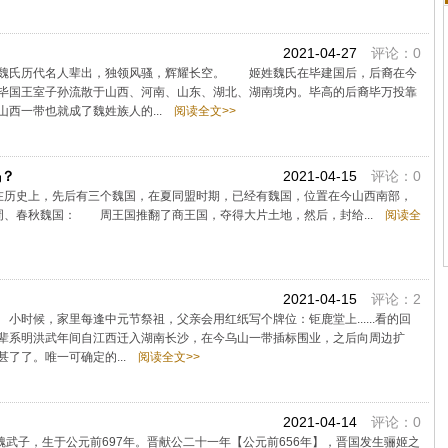
2021-04-27
评论：0
，魏氏历代名人辈出，独领风骚，辉耀长空。 姬姓魏氏在毕建国后，后裔在今
毕国王室子孙流散于山西、河南、山东、湖北、湖南境内。毕高的后裔毕万投靠
西一带也就成了魏姓族人的...
阅读全文>>
吗？
2021-04-15
评论：0
史上，先后有三个魏国，在夏同盟时期，已经有魏国，位置在今山西南部，
、春秋魏国： 周王国推翻了商王国，夺得大片土地，然后，封给...
阅读全
）
2021-04-15
评论：2
时候，家里每逢中元节祭祖，父亲会用红纸写个牌位：钜鹿堂上......看的回
辈系明洪武年间自江西迁入湖南长沙，在今乌山一带插标围业，之后向周边扩
了了。唯一可确定的...
阅读全文>>
2021-04-14
评论：0
魏武子，生于公元前697年。晋献公二十一年【公元前656年】，晋国发生骊姬之