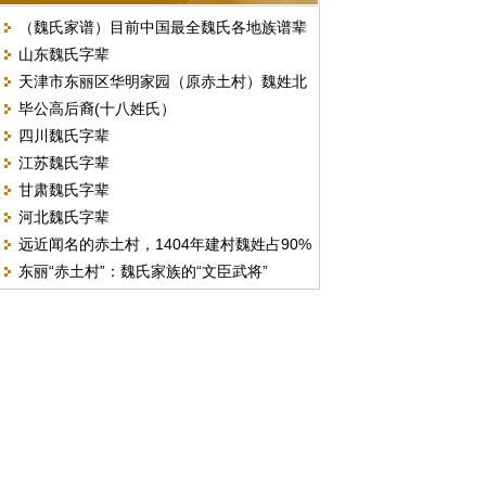
（魏氏家谱）目前中国最全魏氏各地族谱辈
山东魏氏字辈
份汇总
天津市东丽区华明家园（原赤土村）魏姓北
毕公高后裔(十八姓氏）
门字号排序
四川魏氏字辈
江苏魏氏字辈
甘肃魏氏字辈
河北魏氏字辈
远近闻名的赤土村，1404年建村魏姓占90%
东丽“赤土村”：魏氏家族的“文臣武将”
以上。（现天津市东丽区华明街）