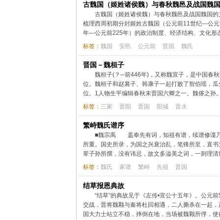
古魏国（姬姓诸侯魏）与春秋魏邑及战国魏
古魏国（姬姓诸侯魏）与春秋魏邑及战国魏国的
梳理西周初期分封姬姓古魏国（公元前11世纪—公元前
年—公元前225年）的政治制度、经济结构、文化形态
标签：
魏国
安邑
公元前
晋国
魏氏
晋国－魏桓子
魏桓子(？─前446年)，又称魏宣子，是中国
位。魏桓子和赵襄子、韩康子一起打败了智伯瑶，瓜
位。1人物生平编辑春秋末晋国六卿之一。魏侈之孙。
标签：
三家
晋阳
晋国
阳城
晋水
繁峙魏氏谱序
■魏宗禹 盖奉先有词，知祖有谱，续谱修谍乃
所重。国史所录，为国之兴衰治乱，笔锋所至，直书
辈子孙所撰，没有讳忌，故文多溢美之词，一则理清世
标签：
魏氏
家谱
繁峙
先祖
晋国
结草报恩典故
“结草”的典故见于《左传•宣公十五年》。公元
交战，晋将魏颗与秦将杜回相遇，二人撕杀在一起，
国大力士站立不稳，摔倒在地，当场被魏颗所俘，使得