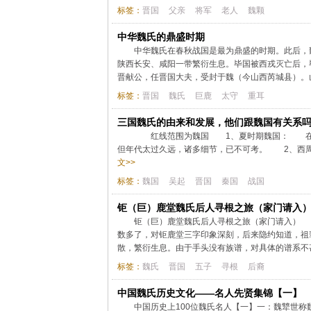
标签：
晋国
父亲
将军
老人
魏颗
中华魏氏的鼎盛时期
中华魏氏在春秋战国是最为鼎盛的时期。此后
陕西长安、咸阳一带繁衍生息。毕国被西戎灭亡后，
晋献公，任晋国大夫，受封于魏（今山西芮城县）。山
标签：
晋国
魏氏
巨鹿
太守
重耳
三国魏氏的由来和发展，他们跟魏国有关系
红线范围为魏国 1、夏时期魏国： 在历
但年代太过久远，诸多细节，已不可考。 2、西周
文>>
标签：
魏国
吴起
晋国
秦国
战国
钜（巨）鹿堂魏氏后人寻根之旅（家门请入
钜（巨）鹿堂魏氏后人寻根之旅（家门请入） 小
数多了，对钜鹿堂三字印象深刻，后来隐约知道，祖
散，繁衍生息。由于手头没有族谱，对具体的谱系不甚
标签：
魏氏
晋国
五子
寻根
后裔
中国魏氏历史文化——名人先贤集锦【一】
中国历史上100位魏氏名人【一】一：魏犨世称