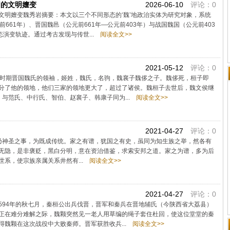
国的文明嬗变
2026-06-10
评论：0
文明嬗变魏秀岩摘要：本文以三个不同形态的‘魏’地政治实体为研究对象，系统
661年）、晋国魏邑（公元前661年—公元前403年）与战国魏国（公元前403
演变轨迹。通过考古发现与传世...
阅读全文>>
2021-05-12
评论：0
春秋时期晋国魏氏的领袖，姬姓，魏氏，名驹，魏襄子魏侈之子。魏侈死，桓子即
分了他的领地，他们三家的领地更大了，超过了诸侯。魏桓子去世后，魏文侯继
与范氏、中行氏、智伯、赵襄子、韩康子同为...
阅读全文>>
2021-04-27
评论：0
神圣之事，为既成传统。家之有谱，犹国之有史，虽同为知生族之举，然各有
无隐，是非褒贬，黑白分明，意在资治借鉴，求索安邦之道。家之为谱，多为后
系，使宗族亲属关系井然有...
阅读全文>>
2021-04-27
评论：0
前594年的秋七月，秦桓公出兵伐晋，晋军和秦兵在晋地辅氏（今陕西省大荔县）
正在难分难解之际，魏颗突然见一老人用草编的绳子套住杜回，使这位堂堂的秦
魏颗在这次战役中大败秦师。晋军获胜收兵...
阅读全文>>