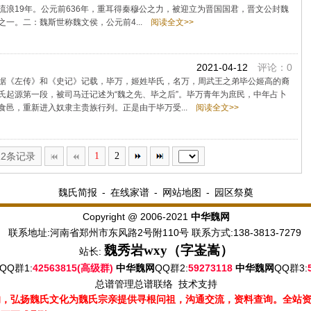
浪19年。公元前636年，重耳得秦穆公之力，被迎立为晋国国君，晋文公封魏
一。二：魏斯世称魏文侯，公元前4...
阅读全文>>
2021-04-12
评论：0
据《左传》和《史记》记载，毕万，姬姓毕氏，名万，周武王之弟毕公姬高的裔
氏起源第一段，被司马迁记述为“魏之先、毕之后”。毕万青年为庶民，中年占卜
邑，重新进入奴隶主贵族行列。正是由于毕万受...
阅读全文>>
12条记录
1
2
魏氏简报
-
在线家谱
-
网站地图
-
园区祭奠
Copyright @ 2006-2021
中华魏网
联系地址:河南省郑州市东风路2号附110号 联系方式:138-3813-7279
魏秀岩
wxy（字崟嵩）
站长:
QQ群1:
42563815(高级群)
QQ群2:
59273118
QQ群3:
中华魏网
中华魏网
总谱管理
总谱联络
技术支持
的，弘扬魏氏文化为魏氏宗亲提供寻根问祖，沟通交流，资料查询。全站