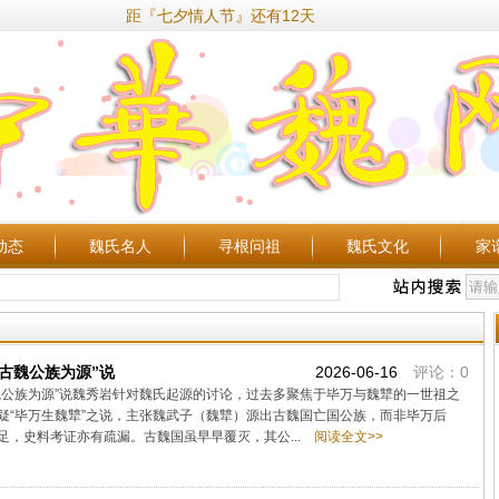
距『七夕情人节』还有12天
动态
魏氏名人
寻根问祖
魏氏文化
家
古魏公族为源”说
2026-06-16
评论：0
魏公族为源”说魏秀岩针对魏氏起源的讨论，过去多聚焦于毕万与魏犨的一世祖之
疑“毕万生魏犨”之说，主张魏武子（魏犨）源出古魏国亡国公族，而非毕万后
，史料考证亦有疏漏。古魏国虽早早覆灭，其公...
阅读全文>>