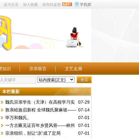
设为主页
加入收藏
保存到桌面
谱知识
宗亲留言
文艺走廊
本栏最新
魏氏宗亲学生（天津）在高校学习实
07-29
敦亲睦族启新程 全球魏氏聚麻坡——
07-14
况点滴。
毕万和魏氏。
07-01
第五届世魏恳亲大会暨麻属魏氏公会三十周
一方古匾见证百年乡贤风骨——林州
07-01
年庆典
宗亲组织，别让“凉”成了定局
07-01
魏庄村发现民国“維持地方”木匾