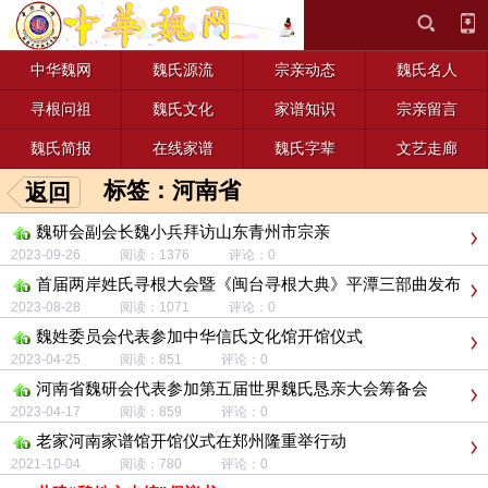
中华魏网
魏氏源流
宗亲动态
魏氏名人
寻根问祖
魏氏文化
家谱知识
宗亲留言
魏氏简报
在线家谱
魏氏字辈
文艺走廊
标签：河南省
返回
魏研会副会长魏小兵拜访山东青州市宗亲
2023-09-26 阅读：1376 评论：0
首届两岸姓氏寻根大会暨《闽台寻根大典》平潭三部曲发布
会
2023-08-28 阅读：1071 评论：0
魏姓委员会代表参加中华信氏文化馆开馆仪式
2023-04-25 阅读：851 评论：0
河南省魏研会代表参加第五届世界魏氏恳亲大会筹备会
2023-04-17 阅读：859 评论：0
老家河南家谱馆开馆仪式在郑州隆重举行动
2021-10-04 阅读：780 评论：0