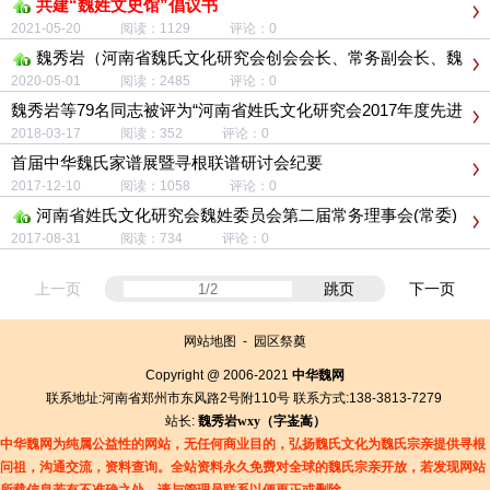
共建“魏姓文史馆”倡议书
2021-05-20 阅读：1129 评论：0
魏秀岩（河南省魏氏文化研究会创会会长、常务副会长、魏
氏联谱专家）
2020-05-01 阅读：2485 评论：0
魏秀岩等79名同志被评为“河南省姓氏文化研究会2017年度先进
工作者”
2018-03-17 阅读：352 评论：0
首届中华魏氏家谱展暨寻根联谱研讨会纪要
2017-12-10 阅读：1058 评论：0
河南省姓氏文化研究会魏姓委员会第二届常务理事会(常委)
成员名单
2017-08-31 阅读：734 评论：0
上一页
跳页
下一页
网站地图
-
园区祭奠
Copyright @ 2006-2021
中华魏网
联系地址:河南省郑州市东风路2号附110号 联系方式:138-3813-7279
站长:
魏秀岩
wxy（字
崟
嵩）
中华魏网为纯属公益性的网站，无任何商业目的，弘扬魏氏文化为魏氏宗亲提供寻根
问祖，沟通交流，资料查询。全站资料永久免费对全球的魏氏宗亲开放，若发现网站