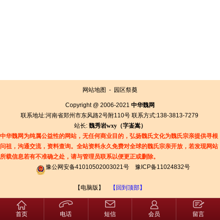
网站地图
-
园区祭奠
Copyright @ 2006-2021
中华魏网
联系地址:河南省郑州市东风路2号附110号 联系方式:138-3813-7279
站长:
魏秀岩
wxy（字
崟
嵩）
中华魏网为纯属公益性的网站，无任何商业目的，弘扬魏氏文化为魏氏宗亲提供寻根
问祖，沟通交流，资料查询。全站资料永久免费对全球的魏氏宗亲开放，若发现网站
所载信息若有
不准确之处，请与管理员联系以便更正或删除。
豫公网安备41010502003021号
豫ICP备11024832号
【电脑版】
【回到顶部】
首页
电话
短信
会员
留言