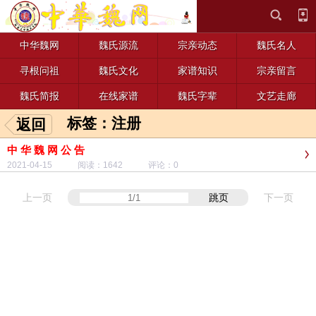
中华魏网
魏氏源流
宗亲动态
魏氏名人
寻根问祖
魏氏文化
家谱知识
宗亲留言
魏氏简报
在线家谱
魏氏字辈
文艺走廊
标签：注册
返回
中 华 魏 网 公 告
2021-04-15 阅读：1642 评论：0
上一页
跳页
下一页