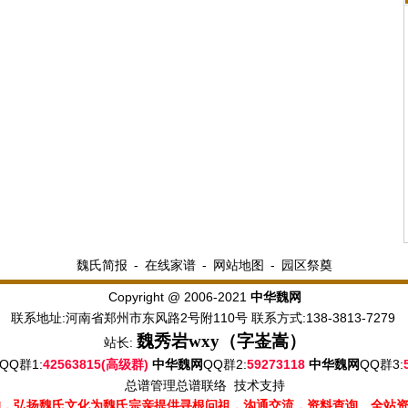
魏氏简报
-
在线家谱
-
网站地图
-
园区祭奠
Copyright @ 2006-2021
中华魏网
联系地址:河南省郑州市东风路2号附110号 联系方式:138-3813-7279
魏秀岩
wxy（字崟嵩）
站长:
QQ群1:
42563815(高级群)
QQ群2:
59273118
QQ群3:
中华魏网
中华魏网
总谱管理
总谱联络
技术支持
的，弘扬魏氏文化为魏氏宗亲提供寻根问祖，沟通交流，资料查询。全站