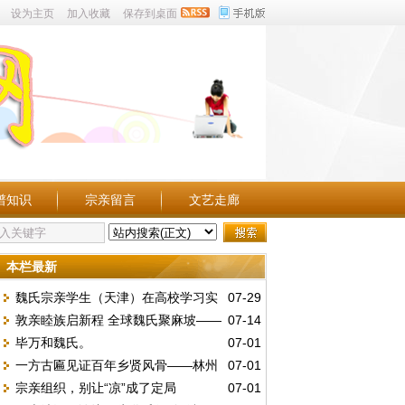
设为主页
加入收藏
保存到桌面
谱知识
宗亲留言
文艺走廊
本栏最新
魏氏宗亲学生（天津）在高校学习实
07-29
敦亲睦族启新程 全球魏氏聚麻坡——
07-14
况点滴。
毕万和魏氏。
07-01
第五届世魏恳亲大会暨麻属魏氏公会三十周
一方古匾见证百年乡贤风骨——林州
07-01
年庆典
宗亲组织，别让“凉”成了定局
07-01
魏庄村发现民国“維持地方”木匾