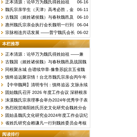
正本清源：论毕万为魏氏得姓始祖
06-16
魏氏宗亲学生（天津）高考必胜，金
06-11
——兼驳“古魏公族为源”说
古魏国（姬姓诸侯魏）与春秋魏邑及
06-10
榜题名。
惠州魏氏宗亲会执行会长魏明一行到
06-04
战国魏国的文明嬗变
宗脉相连共话发展 ——普宁魏氏会长
06-02
访总会汇报工作并交流《唐台魏氏谱志》编
魏李锦赴中山海洲开展宗亲座谈
撰事宜
本栏推荐
正本清源：论毕万为魏氏得姓始祖 ——兼
古魏国（姬姓诸侯魏）与春秋魏邑及战国魏
驳“古魏公族为源”说
同根聚永城 合谱续华章-豫鲁苏皖京五省魏
国的文明嬗变
慎终追远聚宗情！台北市魏氏宗亲会丙午年
氏文化联谊暨合谱研讨盛会顺利落幕
【中华魏网】清明专刊：慎终追远 文脉永续
春季祭祖暨换届选举圆满举行
固始魏氏召开 2026 年度工作会议 深耕根亲
文明祭祖倡议书
洙溪魏氏宗亲理事会举办2024年优秀学子表
文化擘画发展新篇
热烈祝贺南阳姓氏历史文化研究会魏姓分会
彰大会
固始县魏氏文化研究会2024年度工作会议纪
2024续谱推进会圆满成功召开
省姓氏研究会赖谦凡一行到魏姓委员会考核
要
2023年度工作
阅读排行