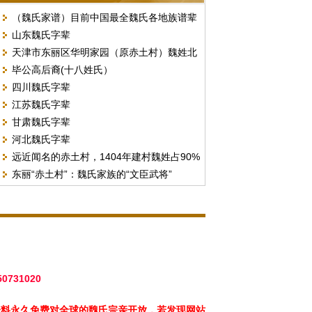
（魏氏家谱）目前中国最全魏氏各地族谱辈
山东魏氏字辈
份汇总
天津市东丽区华明家园（原赤土村）魏姓北
毕公高后裔(十八姓氏）
门字号排序
四川魏氏字辈
江苏魏氏字辈
甘肃魏氏字辈
河北魏氏字辈
远近闻名的赤土村，1404年建村魏姓占90%
东丽“赤土村”：魏氏家族的“文臣武将”
以上。（现天津市东丽区华明街）
50731020
资料永久免费对全球的魏氏宗亲开放，若发现网站