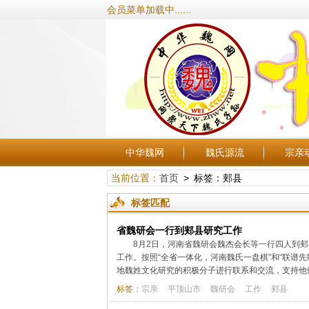
会员菜单加载中......
中华魏网
魏氏源流
宗亲
当前位置：
首页
> 标签：郏县
标签匹配
省魏研会一行到郏县研究工作
8月2日，河南省魏研会魏杰会长等一行四人到
工作。按照“全省一体化，河南魏氏一盘棋”和“联谱
地魏姓文化研究的积极分子进行联系和交流，支持他们
标签：
宗亲
平顶山市
魏研会
工作
郏县