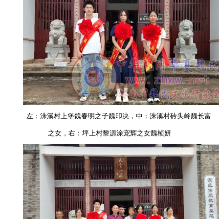
左：
洙溪村上堡魏春明之子
魏印决，中：
洙溪村砖头岭魏长富
之女，右：
坪上村黎源涂宠辉
之女
魏桢妍