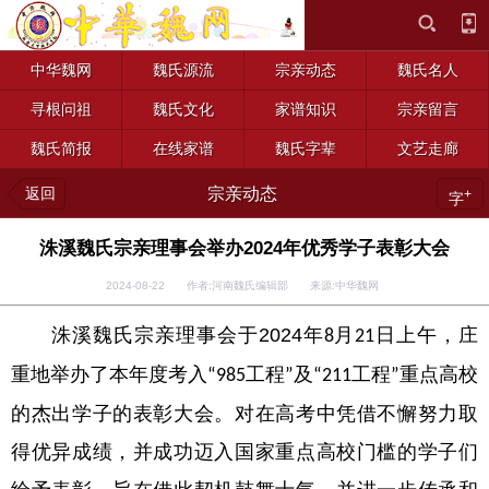
中华魏网
魏氏源流
宗亲动态
魏氏名人
寻根问祖
魏氏文化
家谱知识
宗亲留言
魏氏简报
在线家谱
魏氏字辈
文艺走廊
返回
宗亲动态
+
字
洙溪魏氏宗亲理事会举办2024年优秀学子表彰大会
2024-08-22 作者:河南魏氏编辑部 来源:中华魏网
洙溪魏氏宗亲理事会于
2024
年
月
日上午，庄
8
21
重地举办了本年度考入
工程
及
工程
重点高校
“985
”
“211
”
的杰出学子的表彰
大会
。对在高考中凭借不懈努力取
得优异成绩，并成功迈入国家重点高校门槛的学子们