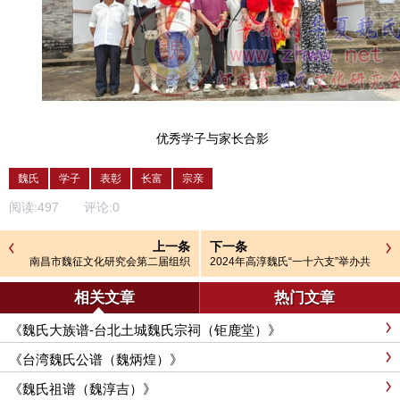
优秀学子与家长合影
魏氏
学子
表彰
长富
宗亲
阅读:
497
评论:
0
上一条
下一条
南昌市魏征文化研究会第二届组织
2024年高淳魏氏“一十六支”举办共
机构
祖祠祭大典，弘扬传承优良家风
相关文章
热门文章
《魏氏大族谱-台北土城魏氏宗祠（钜鹿堂）》
《台湾魏氏公谱（魏炳煌）》
《魏氏祖谱（魏淳吉）》