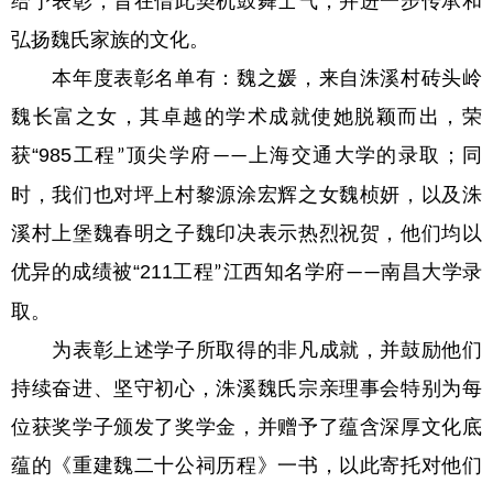
给予表彰，旨在借此契机鼓舞士气，并进一步传承和
弘扬魏氏家族的文化。
本年度表彰名单
有
：魏之媛，来自洙溪村砖头岭
魏长富
之女
，其卓越的学术成就使她脱颖而出，荣
获
“985
工程
顶尖学府
上海交通大学的
录取
；同
”
——
时，我们也对坪上村黎源涂
宏
辉
之女
魏桢妍，以及洙
溪村上堡魏春明之子
魏印决
表示热烈祝贺，他们均以
优异的成绩被
“211
工程
江西知名学府
南昌大学录
”
——
取。
为表彰上述学子所取得的非凡成就，并鼓励他们
持续奋进、坚守初心，洙溪魏氏宗亲理事会特别为每
位获奖学子颁发了奖学金，并赠予了蕴含深厚文化底
蕴的《重建魏二十
公
祠历程》一书，以此寄托对他们