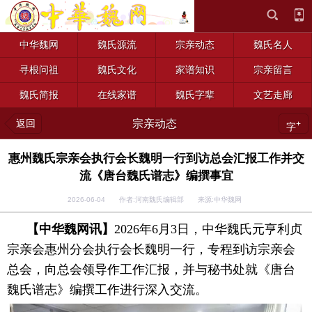
中华魏网
魏氏源流
宗亲动态
魏氏名人
寻根问祖
魏氏文化
家谱知识
宗亲留言
魏氏简报
在线家谱
魏氏字辈
文艺走廊
返回
宗亲动态
+
字
惠州魏氏宗亲会执行会长魏明一行到访总会汇报工作并交
流《唐台魏氏谱志》编撰事宜
2026-06-04 作者:河南魏氏编辑部 来源:中华魏网
【中华魏网讯】
2026年6月3日，中华魏氏元亨利贞
宗亲会惠州分会执行会长魏明一行，专程到访宗亲会
总会，向总会领导作工作汇报，并与秘书处就《唐台
魏氏谱志》编撰工作进行深入交流。