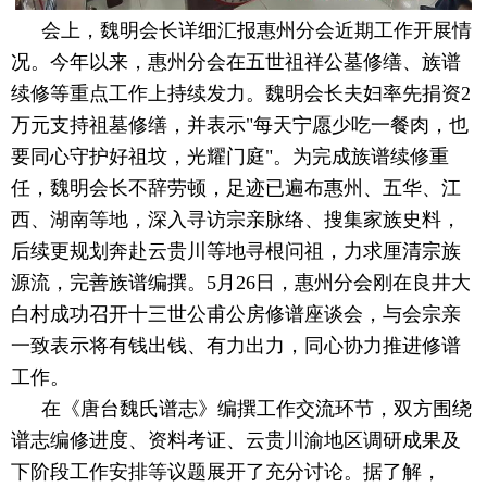
会上，魏明会长详细汇报惠州分会近期工作开展情
况。今年以来，惠州分会在五世祖祥公墓修缮、族谱
续修等重点工作上持续发力。魏明会长夫妇率先捐资2
万元支持祖墓修缮，并表示"每天宁愿少吃一餐肉，也
要同心守护好祖坟，光耀门庭"。为完成族谱续修重
任，魏明会长不辞劳顿，足迹已遍布惠州、五华、江
西、湖南等地，深入寻访宗亲脉络、搜集家族史料，
后续更规划奔赴云贵川等地寻根问祖，力求厘清宗族
源流，完善族谱编撰。5月26日，惠州分会刚在良井大
白村成功召开十三世公甫公房修谱座谈会，与会宗亲
一致表示将有钱出钱、有力出力，同心协力推进修谱
工作。
在《唐台魏氏谱志》编撰工作交流环节，双方围绕
谱志编修进度、资料考证、云贵川渝地区调研成果及
下阶段工作安排等议题展开了充分讨论。据了解，