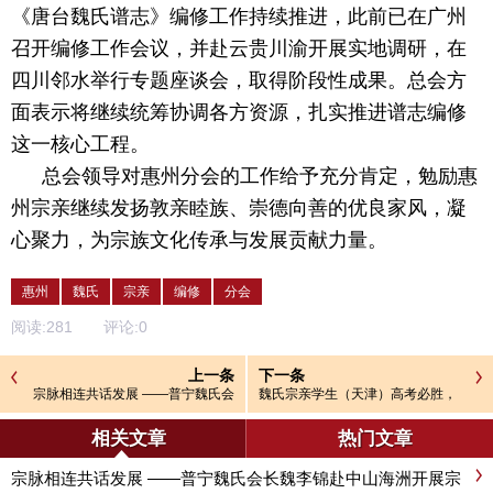
《唐台魏氏谱志》编修工作持续推进，此前已在广州
召开编修工作会议，并赴云贵川渝开展实地调研，在
四川邻水举行专题座谈会，取得阶段性成果。总会方
面表示将继续统筹协调各方资源，扎实推进谱志编修
这一核心工程。
总会领导对惠州分会的工作给予充分肯定，勉励惠
州宗亲继续发扬敦亲睦族、崇德向善的优良家风，凝
心聚力，为宗族文化传承与发展贡献力量。
惠州
魏氏
宗亲
编修
分会
阅读:
281
评论:
0
上一条
下一条
宗脉相连共话发展 ——普宁魏氏会
魏氏宗亲学生（天津）高考必胜，
长魏李锦赴中山海洲开展宗亲座谈
金榜题名。
相关文章
热门文章
宗脉相连共话发展 ——普宁魏氏会长魏李锦赴中山海洲开展宗