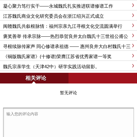
亲座谈
凝心聚力笃行实干——永城魏氏扎实推进联谱修谱工作
江苏魏氏商业文化研究委员会在浙江绍兴正式成立
闽赣魏氏共叙根脉情：福州宗亲九江寻根文化交流圆满举行
褒奖善举 传承宗脉——热烈恭贺良井太白魏氏十三世祖公甫公
族谱修纂圆满收官
寻根续脉传家声 同心修谱承祖德 —— 惠州良井大白村魏氏十三
世公甫公房修谱座谈会圆满召开
《铜版魏氏家谱》(十修谱)荣膺江苏省优秀家谱一等奖
魏氏宗亲学生（天津42中）研学实践活动留影。
相关评论
暂无评论