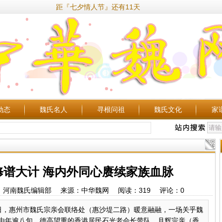
距『七夕情人节』还有11天
动态
魏氏名人
寻根问祖
魏氏文化
家
修谱大计 海内外同心赓续家族血脉
15 作者：河南魏氏编辑部 来源：中华魏网 阅读：
319
评论：
0
29日，惠州市魏氏宗亲会联络处（惠沙堤二路）暖意融融，一场关乎魏
由年逾八旬、德高望重的香港居民石光老会长带队，月辉宗亲（香