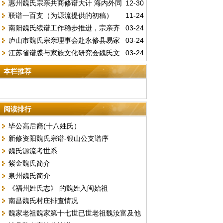
惠州魏氏宗亲共商修谱大计 海内外同
12-30
兰州市魏氏文化研究会第三届二次理事（扩
联谱一百支（为源流提供的初稿）
11-24
心赓续家族血脉
大）会议暨新春团拜会圆满举行
南阳魏氏续谱工作稳步推进，宗亲齐
03-24
庐山市魏氏宗亲理事会赴永修县易家
03-24
心共筑家族传承
江苏省谱牒与家族文化研究会魏氏文
03-24
河村拜谒魏源墓
史委员会筹备会议成功召开，开启家族文化
本栏推荐
传承新征程
阅读排行
毕公高后裔(十八姓氏）
新修资阳魏氏宗谱-银山公支谱序
魏氏源流考世系
紫金魏氏简介
泉州魏氏简介
《福州姓氏志》 的魏姓入闽始祖
南昌魏氏村庄排查情况
魏家老祖魏家第十七世已世老祖魏汝富及他