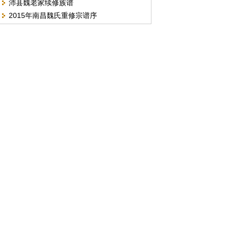
沛县魏老家续修族谱
人老照片。
2015年南昌魏氏重修宗谱序