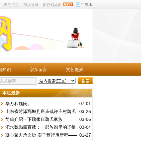
设为主页
加入收藏
保存到桌面
谱知识
宗亲留言
文艺走廊
本栏最新
毕万和魏氏。
07-01
山东省菏泽郓城县唐庙镇许庄村魏氏
03-26
简单介绍一下魏家庄魏氏家族
03-06
汜水魏岗四百载：一部族谱里的迁徙
03-04
凝心聚力承文脉 实干笃行启新程——
01-27
史与家国情