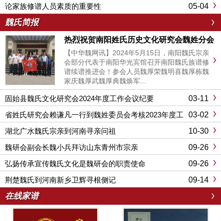
05-04
论家族修谱人员素质的重要性
魏氏简报
热烈祝贺南阳姓氏历史文化研究会魏姓分会
2024续谱推进会圆满成功召开
【中华魏网讯】2024年5月15日，南阳魏氏宗亲
会部分代表于南阳华光宾馆召开南阳魏氏族谱修
谱续谱推进会！参会人员魏厚荣魏明喜魏厚栋魏
家庆魏厚武魏厚典魏焕军...
03-11
固始县魏氏文化研究会2024年度工作会议纪要
03-02
省姓氏研究会赖谦凡一行到魏姓委员会考核2023年度工
作
10-30
湖北广水魏氏宗亲到河南寻亲问祖
09-26
魏研会副会长魏小兵拜访山东青州市宗亲
09-26
弘扬传承宣传魏氏文化是魏研会的职责使命
09-14
荆楚魏氏到河南新乡卫辉寻根侧记
在线家谱