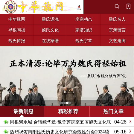
中华魏网
魏氏源流
宗亲动态
魏氏名人
寻根问祖
魏氏文化
家谱知识
宗亲留言
魏氏简报
在线家谱
魏氏字辈
文艺走廊
最新消息
精彩推荐
热门文章
04-28
同根聚永城 合谱续华章-豫鲁苏皖京五省魏氏文化联
谊暨合谱研讨盛会顺利落幕
05-16
热烈祝贺南阳姓氏历史文化研究会魏姓分会2024续