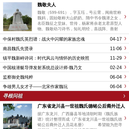
魏敬夫人
魏敬（599-691），字玉珏，号云霄，闽南世称
魏妈，固始敬称大山奶奶。隋中书令魏潜之女，
名臣魏征之堂妹。世传，杨家将佘老太君原型人
物。魏敬幼习诗书，知礼明经，喜战阵、善射
骑。婚配隋朝名将陈果仁之子陈犊，字克耕。隋
04-17
中保村魏氏英烈谱：战火中闪耀的家族忠魂
末，朝政腐败，生灵涂炭，义军四起，陈克耕、
魏敬夫妇并驾齐驱，驰马河洛，逐鹿汾漳，辅佐
11-06
南昌魏氏先贤录
唐高祖李渊平定天下。陈...
11-29
镇平魏新峙诗词：时代风云与情怀的历史映照
02-24
中国核潜艇导弹发射系统总设计师-魏乃文
06-04
监察御史魏纯粹
06-04
争雄男儿女才子——北宋作家魏玩
寻根问祖
广东省龙川县一世祖魏氏德铭公后裔外迁人
员花名册
据广东龙川、广西藤县等地清朝时期《魏氏族
谱》统计整理而成《广东省龙川县一世祖魏氏德
铭公后裔外迁人员花名册》 希望能为您寻