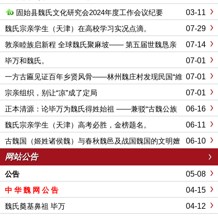
谱推进会圆满成功召开
03-11
固始县魏氏文化研究会2024年度工作会议纪要
07-29
魏氏宗亲学生（天津）在高校学习实况点滴。
07-14
敦亲睦族启新程 全球魏氏聚麻坡—— 第五届世魏恳亲
大会暨麻属魏氏公会三十周年庆典
07-01
毕万和魏氏。
07-01
一方古匾见证百年乡贤风骨——林州魏庄村发现民国“維
持地方”木匾
07-01
宗亲组织，别让“凉”成了定局
06-16
正本清源：论毕万为魏氏得姓始祖 ——兼驳“古魏公族
为源”说
06-11
魏氏宗亲学生（天津）高考必胜，金榜题名。
06-10
古魏国（姬姓诸侯魏）与春秋魏邑及战国魏国的文明嬗
变
网站公告
05-08
公告
04-15
中 华 魏 网 公 告
04-12
魏氏奠基鼻祖 毕万