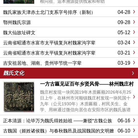
根问祖、追本溯源提供线索和帮助
04-28
魏氏家族天津赤土北门支系字号排序（新制）
09-28
鄂州魏氏宗源
05-12
魏大仙故址碑文
03-24
云南省昭通市水富市太平镇复兴村魏家沟字辈
03-21
云南省昭通市水富市太平镇复兴村魏家沟字辈
03-19
吉安祖居地、湖南、贵州毕节统一字辈
魏氏文化
一方古匾见证百年乡贤风骨——林州魏庄村
发现民国“維持地方”木匾
魏庄村发现一块民国19年木质匾额2026年6月25
日上午，在林州市河顺镇魏庄村发现一块民国十
九年（公元1930年）木质匾额，村民关生、金
学、用林通过微信向居住在安阳市区的魏氏族谱
主编魏保富反映了此信息。次日上午，魏保富从
06-16
正本清源：论毕万为魏氏得姓始祖 ——兼驳“古魏公族
安阳返回老家了解情况。据村民魏银付讲，这是
为源”说
他曾祖父魏全善（十四世全字辈）当年获得的荣
06-10
古魏国（姬姓诸侯魏）与春秋魏邑及战国魏国的文明嬗
誉匾额。在场的乡...
变