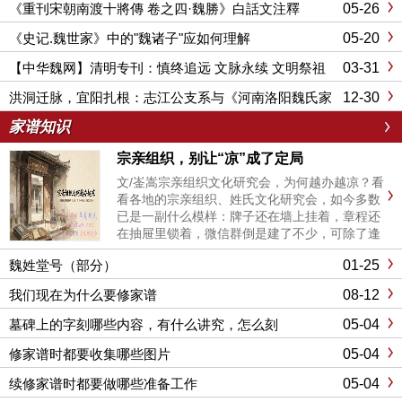
05-26
《重刊宋朝南渡十將傳 卷之四·魏勝》白話文注釋
05-20
《史记.魏世家》中的"魏诸子"应如何理解
03-31
【中华魏网】清明专刊：慎终追远 文脉永续 文明祭祖
倡议书
12-30
洪洞迁脉，宜阳扎根：志江公支系与《河南洛阳魏氏家
谱》的百年故事
家谱知识
宗亲组织，别让“凉”成了定局
文/崟嵩宗亲组织文化研究会，为何越办越凉？看
看各地的宗亲组织、姓氏文化研究会，如今多数
已是一副什么模样：牌子还在墙上挂着，章程还
在抽屉里锁着，微信群倒是建了不少，可除了逢
年过节发几个红包、甩几条祝福链接，平日里连
01-25
魏姓堂号（部分）
个冒泡的人都没有。一年开一两次会，摆几桌
酒，几个老面孔轮流讲几句“弘扬祖德”“敦亲睦
08-12
我们现在为什么要修家谱
族”的套话，酒杯一碰，合...
05-04
墓碑上的字刻哪些内容，有什么讲究，怎么刻
05-04
修家谱时都要收集哪些图片
05-04
续修家谱时都要做哪些准备工作