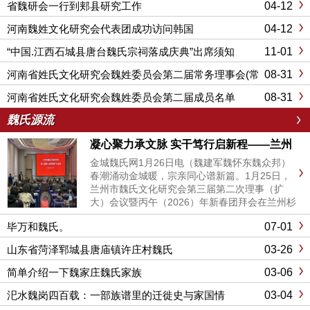
04-12
省魏研会一行到郏县研究工作
04-12
河南魏姓文化研究会代表团成功访问韩国
11-01
“中国.江西石城县唐台魏氏宗祠落成庆典”出席须知
08-31
河南省姓氏文化研究会魏姓委员会第二届常务理事会(常
委)成员名单
08-31
河南省姓氏文化研究会魏姓委员会第二届成员名单
魏氏源流
凝心聚力承文脉 实干笃行启新程——兰州
市魏氏文化研究会第三届二次理事（扩大）
金城魏氏网1月26日电（魏建军魏怀东魏众邦）
会议暨新春团拜会圆满举行
春潮涌动金城暖，宗亲同心谱新篇。1月25日，
兰州市魏氏文化研究会第三届第二次理事（扩
大）会议暨丙午（2026）年新春团拜会在兰州杉
杉奥特莱斯购物广场百合礼宴国际宴会中心隆重
07-01
毕万和魏氏。
举行。来自研究会的会长、副会长、常务理事、
理事、监事及各部门、工作站负责人等齐聚一
03-26
山东省菏泽郓城县唐庙镇许庄村魏氏
堂，共商文化传承大计，...
03-06
简单介绍一下魏家庄魏氏家族
03-04
汜水魏岗四百载：一部族谱里的迁徙史与家国情