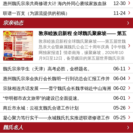
12-30
惠州魏氏宗亲共商修谱大计 海内外同心赓续家族血脉
11-24
联谱一百支（为源流提供的初稿）
宗亲动态
敦亲睦族启新程 全球魏氏聚麻坡—— 第五
届世魏恳亲大会暨麻属魏氏公会三十周年庆
敦亲睦族启新程全球魏氏聚麻坡——第五届世魏
典
恳亲大会暨麻属魏氏公会三十周年庆典【中华魏
网独家报道】情牵南海，缘聚麻坡，2026年10
月9日至12日，备受瞩目的第五届世界魏氏宗亲
恳亲大会将在马来西亚柔佛州麻坡市盛大开幕。
06-11
魏氏宗亲学生（天津）高考必胜，金榜题名。
此次盛会由马来西亚柔佛州麻属魏氏公会承办，
恰逢该会成立30周年大庆，届时将同步举行“马
06-04
惠州魏氏宗亲会执行会长魏明一行到访总会汇报工作并
来西亚麻属魏氏公会...
交流《唐台魏氏谱志》编撰事宜
06-02
宗脉相连共话发展 ——普宁魏氏会长魏李锦赴中山海洲
开展宗亲座谈
06-01
“华明都市农文旅带”的建设已全面提速。
05-26
商丘市永城：云祖支魏氏合谱工作计划
05-25
凝心聚力笃行实干——永城魏氏扎实推进联谱修谱工作
魏氏名人