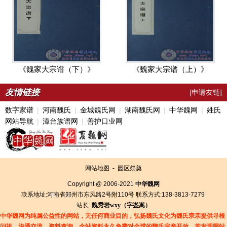
《魏家大宗谱（下）》
《魏家大宗谱（上）》
友情链接
[申请友链]
数字家谱
|
河南魏氏
|
金城魏氏网
|
湖南魏氏网
|
中华魏网
|
姓氏
网站导航
|
漳台族谱网
|
善护口业网
网站地图
-
园区祭奠
Copyright @ 2006-2021
中华魏网
联系地址:河南省郑州市东风路2号附110号 联系方式:138-3813-7279
站长:
魏秀岩
wxy（字
崟
嵩）
中华魏网为纯属公益性的网站，无任何商业目的，弘扬魏氏文化为魏氏宗亲提供寻根
问祖，沟通交流，资料查询。全站资料永久免费对全球的魏氏宗亲开放，若发现网站