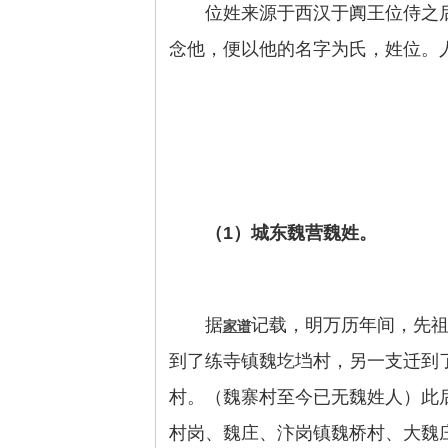
位姓来源于西汉于阗王位侍之
念他，便以他的名字为氏，姓位。
（1）城东魏营魏姓。
据
记载，明万历年间，先
家谱
到了练寺镇魏圪垱村，另一支迁到
村。（魏寨村至今已无魏姓人）此
村岗、魏庄、汴岗镇魏桥村、大魏