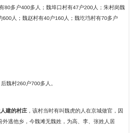
有80多户400多人；魏埠口村有47户200人；朱村岗魏
约600人；魏赵村有40户160人；魏圪垱村有70多户
后魏村260户700多人。
姓人建的村庄
，该村当时有叫魏虎的人在京城做官，因
纷外逃他乡，今魏滩无魏姓，为高、李、张姓人居