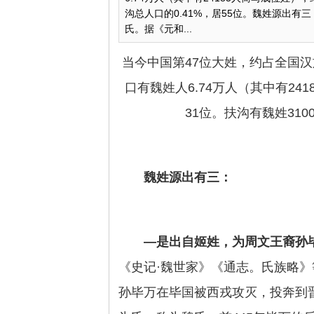
沟总人口的0.41%，居55位。魏姓源出
氏。据《元和...
当今中国第47位大姓，约占全国汉族
口有魏姓人6.74万人（其中有24
31位。扶沟有魏姓310
魏姓源出有三：
—是出自姬姓
，为周文王裔孙
《史记·魏世家》《通志。氏族略》
孙毕万在毕国被西戎攻灭，投奔到