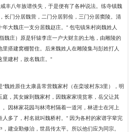
清咸丰八年族谱佚失，于是便有了各种说法。练寺镇魏
沟，长门分居魏营，二门分居郭俭，三门分居窦陵。清
年大魏庄一支分居魏赵庄。” 包屯镇朱村岗魏姓人
（指魏庄）原是轩辕李庄一户大财主的土地，由雕陵的
地里搭建窝棚暂住。后来魏姓人在雕陵集与彭姓打人
这里建村，故名魏庄。”
是“魏姓原住太康县常营魏家村（在栾坡村东3里），明
玉庭，其女嫁到魏家村，因魏家家境贫寒，岳父让其
）。因林家花园与林湾村隔着一道河，林进士在河上
人多了，村名就叫魏桥村。” 因为各村的家谱字辈完
中，建业勤修治，世昌传太平。所以他们应为同宗。