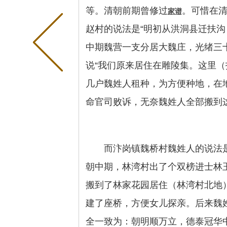
等。清朝前期曾修过
。可惜在
家谱
赵村的说法是“明初从洪洞县迁扶
中期魏营一支分居大魏庄，光绪三十
说“我们原来居住在雕陵集。这里
几户魏姓人租种，为方便种地，在
命官司败诉，无奈魏姓人全部搬到
而汴岗镇魏桥村魏姓人的说法
朝中期，林湾村出了个双榜进士林
搬到了林家花园居住（林湾村北地
建了座桥，方便女儿探亲。后来魏姓
全一致为：朝明顺万立，德泰冠华