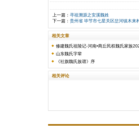
上一篇：
寻祖溯源之安溪魏姓
下一篇：
贵州省 毕节市七星关区岔河镇木来
相关文章
修建魏氏祖陵记-河南•商丘民权魏氏家族202
山东魏氏字辈
年(壬寅)祖陵捐款功德榜
《社旗魏氏族谱》序
相关评论