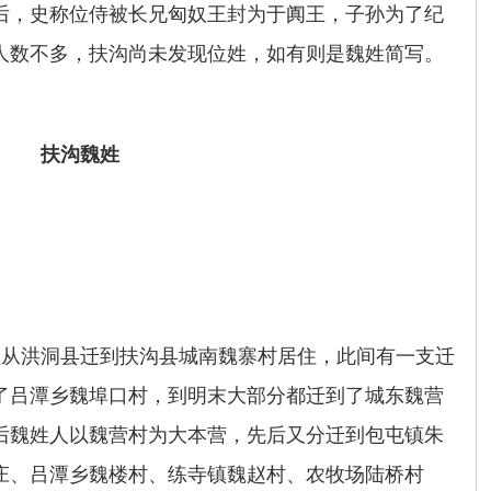
后，史称位侍被长兄匈奴王封为于阗王，子孙为了纪
人数不多，扶沟尚未发现位姓，如有则是魏姓简写。
扶沟魏姓
祖从洪洞县迁到扶沟县城南魏寨村居住，此间有一支迁
了吕潭乡魏埠口村，到明末大部分都迁到了城东魏营
后魏姓人以魏营村为大本营，先后又分迁到包屯镇朱
庄、吕潭乡魏楼村、练寺镇魏赵村、农牧场陆桥村