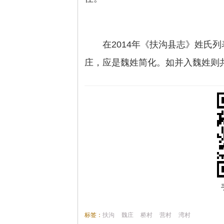
在2014年《扶沟县志》姓氏
庄，应是魏姓简化。如并入魏姓则共
标签：
扶沟
魏庄
桥村
营村
湾村