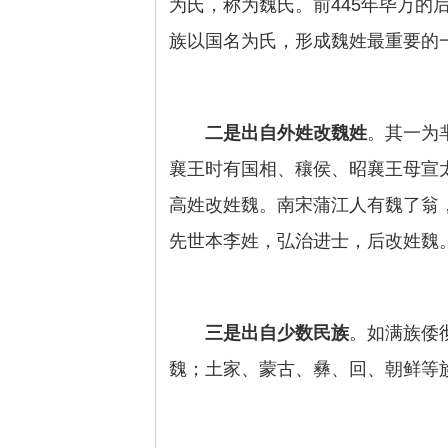
为氏，称为魏氏。前445年毕万的
族以国名为氏，形成魏姓最重要的
二是出自外姓改魏姓
。其一为
襄王时有国相、穰侯、昭襄王母宣
高姓改姓魏。南宋蒲江人有魏了翁
先世本李姓，弘治进士，后改姓魏
三是出自少数民族
。如满族倭
魏；土家、蒙古、彝、回、朝鲜