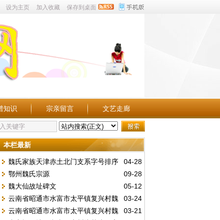
设为主页
加入收藏
保存到桌面
谱知识
宗亲留言
文艺走廊
本栏最新
魏氏家族天津赤土北门支系字号排序
04-28
鄂州魏氏宗源
09-28
（新制）
魏大仙故址碑文
05-12
云南省昭通市水富市太平镇复兴村魏
03-24
云南省昭通市水富市太平镇复兴村魏
03-21
家沟字辈