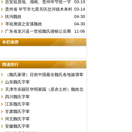
吉安祖居地、湖南、贵州毕节统一字
03-19
家沟字辈
贵州省 毕节市七星关区岔河镇木来村
03-14
辈
扶沟魏姓
04-30
魏家寨字辈
寻祖溯源之安溪魏姓
04-30
广东省龙川县一世祖魏氏德铭公后裔
11-06
外迁人员花名册
本栏推荐
阅读排行
（魏氏家谱）目前中国最全魏氏各地族谱辈
山东魏氏字辈
份汇总
天津市东丽区华明家园（原赤土村）魏姓北
四川魏氏字辈
门字号排序
江苏魏氏字辈
甘肃魏氏字辈
河北魏氏字辈
安徽魏氏字辈