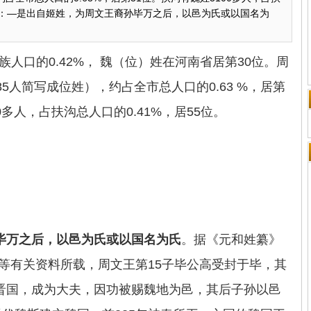
有三：—是出自姬姓，为周文王裔孙毕万之后，以邑为氏或以国名为
人口的0.42%， 魏（位）姓在河南省居第30位。周
185人简写成位姓），约占全市总人口的0.63 %，居第
0多人，占扶沟总人口的0.41%，居55位。
毕万之后，以邑为氏或以国名为氏
。据《元和姓纂》
等有关资料所载，周文王第15子毕公高受封于毕，其
晋国，成为大夫，因功被赐魏地为邑，其后子孙以邑