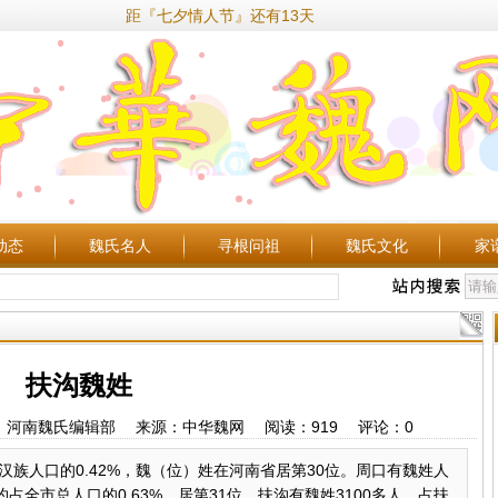
距『七夕情人节』还有13天
动态
魏氏名人
寻根问祖
魏氏文化
家
扶沟魏姓
05 作者：河南魏氏编辑部 来源：中华魏网 阅读：
919
评论：
0
汉族人口的0.42%，魏（位）姓在河南省居第30位。周口有魏姓人
，约占全市总人口的0.63%，居第31位。扶沟有魏姓3100多人，占扶