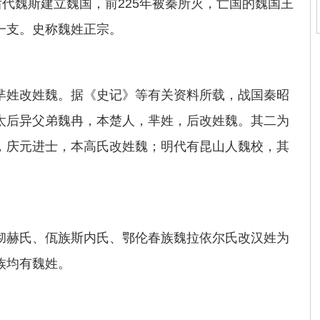
后代魏斯建立魏国，前225年被秦所灭，亡国的魏国王
一支。史称魏姓正宗。
芈姓改姓魏。据《史记》等有关资料所载，战国秦昭
太后异父弟魏冉，本楚人，芈姓，后改姓魏。其二为
，庆元进士，本高氏改姓魏；明代有昆山人魏校，其
。
彻赫氏、佤族斯内氏、鄂伦春族魏拉依尔氏改汉姓为
等族均有魏姓。