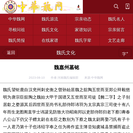
中华魏网
魏氏源流
宗亲动态
魏氏名人
寻根问祖
魏氏文化
家谱知识
宗亲留言
魏氏简报
在线家谱
魏氏字辈
文艺走廊
返回
魏氏文化
+
字
魏嘉州墓铭
2023-08-10 作者:河南魏氏编辑部 来源:中华魏网
魏氏望钜鹿自汉兖州刺史衡之曽孙始居魏之舘陶五世而至郑公辩毅慈
明为唐宗臣舘陶之魏始大甲于国谱又五世而至司徒【阙二字】之子别
居歙之婺源其后四世而至尚书礼部侍郎讳羽为太宗真宗三司使十有八
夀春
年而生龙图阁直学士讳讙见防致大功昭南邦以吏部侍郎归老下蔡
八公山下仍父子赠太尉在名臣之数别为下蔡之魏太尉两娶刁氏有子十
一人君乃第十子也讳绍字奉之任为将作监主簿尝知虞城县禁捕而盗止