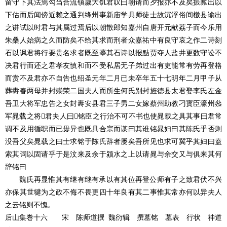
留守下其法焉勾当合流镇嵗大饥君叹曰朝请而夕报亦不及矣振廪出以
下估而后闻傍近赖之通判绛州事新庙学具师徒士故沉浮俗间檄县谕出
之讲试以时君与其属过焉后以朝散郎知嘉州自唐开元献荔子而今乐用
朱桑人始病之久而防矣不给其求而刑者众嘉祐中有良守哀之作二诗刻
石以讽君将行要贵名求者既至摹其石诗以报黠贾夺人盐井更数守讼不
决君行而还之君孝友慎和而不受私居无子弟过出有吏能常有劳再登格
而赏不及君亦不自告也绍圣元年二月已未卒年五十七明年二月甲子从
葬夀春两母并封崇荣二国夫人而所生何氏别封旌徳县太君娶李氏左金
吾卫大将军忠告之女封夀安县君三子男二女嫁蔡州助教刁寳臣濠州叅
军晁载之将君夫人曰铭臣之行治不可不书也使晁载之具其事曰君常
调不及用循职而已毋异也既具合宗而谋曰其谁铭晁妇曰其陈氏乎否则
没吾父矣晁载之曰士求铭于陈氏辞者屡矣吾所见也求可冀乎其妇曰盍
索其词以固请乎于是汶来及余于颍水之上以请晁与余交又与俱来其何
辞铭曰
魏氏再显惟其有继有继有承以有其位再登公师有子之致君伏不兴
亦保其世犍为之政不侮不畏更四十年良有其二事惟其常亦何以异夫人
之云铭则不愧
。
后山集巻十六 宋 陈师道
撰
魏衍辑
撰墓铭 墓表 行状 神道