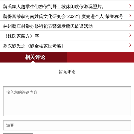
魏氏家人趁学生们放假到野上坡休闲度假游玩照片。
魏保富荣获河南姓氏文化研究会“2022年度先进个人”荣誉称号
林州魏庄村举办祭祖祀节暨颁发魏氏族谱活动
《魏氏家藏方》序
剡东魏氏之《魏金枝家世考略》
相关评论
暂无评论