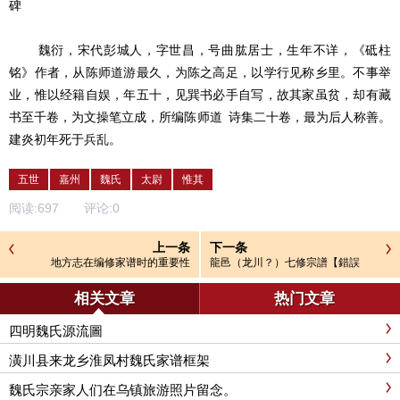
碑
魏衍，宋代彭城人，字世昌，号曲肱居士，生年不详，《砥柱
铭》作者，从陈师道游最久，为陈之高足，以学行见称乡里。不事举
业，惟以经籍自娱，年五十，见巽书必手自写，故其家虽贫，却有藏
书至千卷，为文操笔立成，所编陈师道
诗集二十卷，最为后人称善。
建炎初年死于兵乱。
五世
嘉州
魏氏
太尉
惟其
阅读:
697
评论:
0
上一条
下一条
地方志在编修家谱时的重要性
龍邑（龙川？）七修宗譜【錯誤
說】
相关文章
热门文章
四明魏氏源流圖
潢川县来龙乡淮凤村魏氏家谱框架
魏氏宗亲家人们在乌镇旅游照片留念。