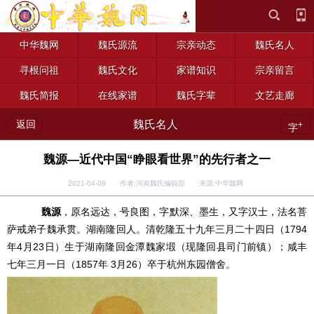
中华魏网
魏氏源流
宗亲动态
魏氏名人
寻根问祖
魏氏文化
家谱知识
宗亲留言
魏氏简报
在线家谱
魏氏字辈
文艺走廊
返回
魏氏名人
+
字
魏源—近代中国“睁眼看世界”的先行者之一
2021-04-09 作者:河南魏氏编辑部 来源:中华魏网
魏源
，原名远达，号良图，字默深、墨生，又字汉士，法名菩
萨戒弟子魏承贯。湖南隆回人。清乾隆五十九年三月二十四日（1794
年4月23日）生于湖南隆回金潭魏家塅（现隆回县司门前镇）；咸丰
七年三月一日（1857年 3月26）卒于杭州东园僧舍。