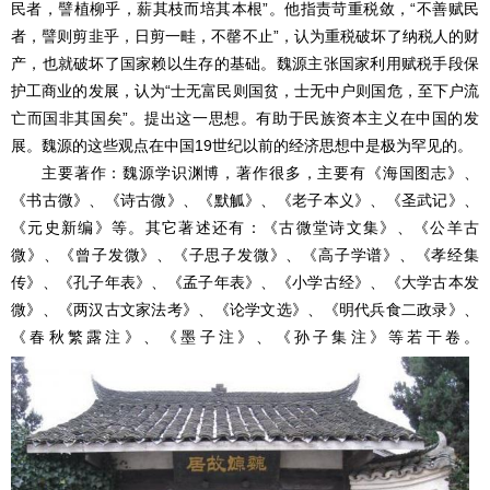
民者，譬植柳乎，薪其枝而培其本根”。他指责苛重税敛，“不善赋民
者，譬则剪韭乎，日剪一畦，不罄不止”，认为重税破坏了纳税人的财
产，也就破坏了国家赖以生存的基础。魏源主张国家利用赋税手段保
护工商业的发展，认为“士无富民则国贫，士无中户则国危，至下户流
亡而国非其国矣”。提出这一思想。有助于民族资本主义在中国的发
展。魏源的这些观点在中国19世纪以前的经济思想中是极为罕见的。
主要著作：魏源学识渊博，著作很多，主要有《海国图志》、
《书古微》、《诗古微》、《默觚》、《老子本义》、《圣武记》、
《元史新编》等。其它著述还有：《古微堂诗文集》、《公羊古
微》、《曾子发微》、《子思子发微》、《高子学谱》、《孝经集
传》、《孔子年表》、《孟子年表》、《小学古经》、《大学古本发
微》、《两汉古文家法考》、《论学文选》、《明代兵食二政录》、
《春秋繁露注》、《墨子注》、《孙子集注》等若干卷。