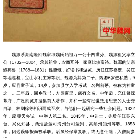
魏源系湖南隆回魏家塅魏氏始祖万一公十四世孙。魏源祖父孝立
公（1732—1804）承其祖业，农商互补，家庭比较富裕。魏源的父亲
魏邦鲁（1768—1831）性慷慨，好读书和游览。历任江苏嘉定、吴江
等地巡检，宝山水利主簿等职。魏源为其第二子。魏源6岁进私塾，9
岁，应县童子试，14岁，参加县学入学考试，名列前茅。被称为神童
之一。三年后，回乡教书，方园百里，颇有文名。中年后，充任督抚
幕府，广泛浏览并搜集前人著作，并和一些有经世致用思想的人士龚
自珍、林则徐等相识而成至友，与他们一起研究一些社会问题。1822
年，应顺天乡试，中举人第二名。1845年，中进士，先后任江苏东
台、兴化知县，两淮盐运司海州分司运判，高邮州知州等职。1853
年，因迟误驿报而被革职。后虽经保举复职，终无意仕途，入僧院参