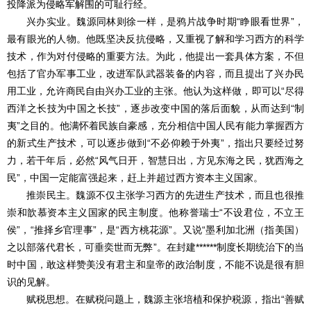
投降派为侵略军解围的可耻行经。
兴办实业。魏源同林则徐一样，是鸦片战争时期“睁眼看世界”，
最有眼光的人物。他既坚决反抗侵略，又重视了解和学习西方的科学
技术，作为对付侵略的重要方法。为此，他提出一套具体方案，不但
包括了官办军事工业，改进军队武器装备的内容，而且提出了兴办民
用工业，允许商民自由兴办工业的主张。他认为这样做，即可以“尽得
西洋之长技为中国之长技”，逐步改变中国的落后面貌，从而达到“制
夷”之目的。他满怀着民族自豪感，充分相信中国人民有能力掌握西方
的新式生产技术，可以逐步做到“不必仰赖于外夷”，指出只要经过努
力，若干年后，必然“风气日开，智慧日出，方见东海之民，犹西海之
民”，中国一定能富强起来，赶上并超过西方资本主义国家。
推崇民主。魏源不仅主张学习西方的先进生产技术，而且也很推
崇和歆慕资本主义国家的民主制度。他称誉瑞士“不设君位，不立王
侯”，“推择乡官理事”，是“西方桃花源”。又说“墨利加北洲（指美国）
之以部落代君长，可垂奕世而无弊”。在封建******制度长期统治下的当
时中国，敢这样赞美没有君主和皇帝的政治制度，不能不说是很有胆
识的见解。
赋税思想。在赋税问题上，魏源主张培植和保护税源，指出“善赋