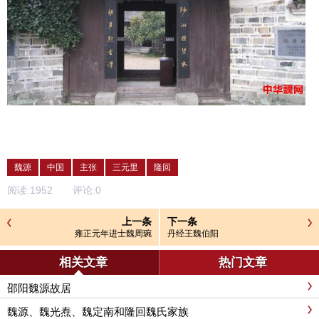
魏源
中国
主张
三元里
隆回
阅读:
1952
评论:
0
上一条
下一条
雍正元年进士魏周琬
丹经王魏伯阳
相关文章
热门文章
邵阳魏源故居
魏源、魏光焘、魏定南和隆回魏氏家族