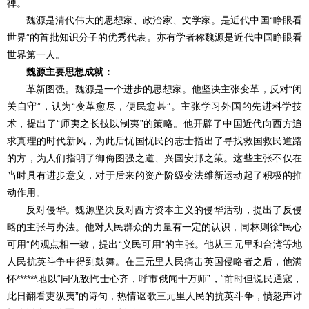
禅。
魏源是清代伟大的思想家、政治家、文学家。是近代中国“睁眼看
世界”的首批知识分子的优秀代表。亦有学者称魏源是近代中国睁眼看
世界第一人。
魏源主要思想成就：
革新图强。魏源是一个进步的思想家。他坚决主张变革，反对“闭
关自守”，认为“变革愈尽，便民愈甚”。主张学习外国的先进科学技
术，提出了“师夷之长技以制夷”的策略。他开辟了中国近代向西方追
求真理的时代新风，为此后忧国忧民的志士指出了寻找救国救民道路
的方，为人们指明了御侮图强之道、兴国安邦之策。这些主张不仅在
当时具有进步意义，对于后来的资产阶级变法维新运动起了积极的推
动作用。
反对侵华。魏源坚决反对西方资本主义的侵华活动，提出了反侵
略的主张与办法。他对人民群众的力量有一定的认识，同林则徐“民心
可用”的观点相一致，提出“义民可用”的主张。他从三元里和台湾等地
人民抗英斗争中得到鼓舞。在三元里人民痛击英国侵略者之后，他满
怀******地以“同仇敌忾士心齐，呼市俄闻十万师”，“前时但说民通寇，
此日翻看吏纵夷”的诗句，热情讴歌三元里人民的抗英斗争，愤怒声讨